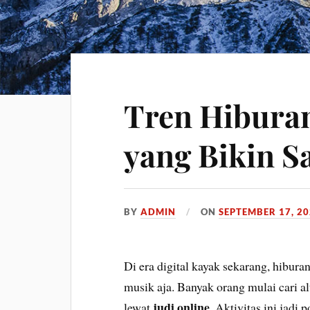
Tren Hiburan
yang Bikin S
BY
ADMIN
ON
SEPTEMBER 17, 2
Di era digital kayak sekarang, hibur
musik aja. Banyak orang mulai cari alt
judi online
lewat
. Aktivitas ini jadi