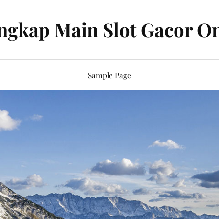
gkap Main Slot Gacor O
Sample Page