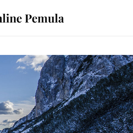
nline Pemula