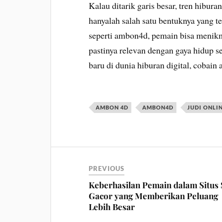
Kalau ditarik garis besar, tren hiburan
hanyalah salah satu bentuknya yang t
seperti ambon4d, pemain bisa menikma
pastinya relevan dengan gaya hidup s
baru di dunia hiburan digital, cobain
AMBON 4D
AMBON4D
JUDI ONLI
PREVIOUS
Keberhasilan Pemain dalam Situs 
Gacor yang Memberikan Peluang
Lebih Besar