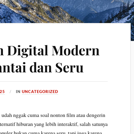
 Digital Modern
antai dan Seru
025
IN
UNCATEGORIZED
an udah nggak cuma soal nonton film atau dengerin
ernatif hiburan yang lebih interaktif, salah satunya
 populer bukan cuma karena seru, tapi juga karena