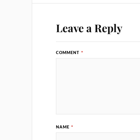
Leave a Reply
COMMENT
*
NAME
*