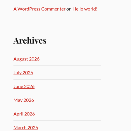
A WordPress Commenter
on
Hello world!
Archives
August 2026
July 2026
June 2026
May 2026
April 2026
March 2026