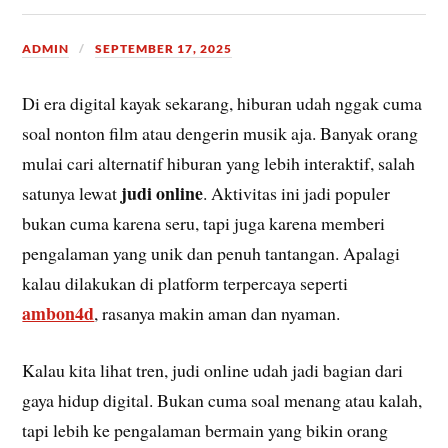
ADMIN
SEPTEMBER 17, 2025
Di era digital kayak sekarang, hiburan udah nggak cuma
soal nonton film atau dengerin musik aja. Banyak orang
mulai cari alternatif hiburan yang lebih interaktif, salah
judi online
satunya lewat
. Aktivitas ini jadi populer
bukan cuma karena seru, tapi juga karena memberi
pengalaman yang unik dan penuh tantangan. Apalagi
kalau dilakukan di platform terpercaya seperti
ambon4d
, rasanya makin aman dan nyaman.
Kalau kita lihat tren, judi online udah jadi bagian dari
gaya hidup digital. Bukan cuma soal menang atau kalah,
tapi lebih ke pengalaman bermain yang bikin orang