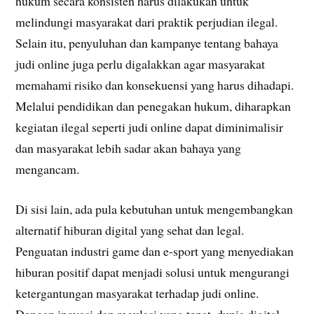
hukum secara konsisten harus dilakukan untuk
melindungi masyarakat dari praktik perjudian ilegal.
Selain itu, penyuluhan dan kampanye tentang bahaya
judi online juga perlu digalakkan agar masyarakat
memahami risiko dan konsekuensi yang harus dihadapi.
Melalui pendidikan dan penegakan hukum, diharapkan
kegiatan ilegal seperti judi online dapat diminimalisir
dan masyarakat lebih sadar akan bahaya yang
mengancam.
Di sisi lain, ada pula kebutuhan untuk mengembangkan
alternatif hiburan digital yang sehat dan legal.
Penguatan industri game dan e-sport yang menyediakan
hiburan positif dapat menjadi solusi untuk mengurangi
ketergantungan masyarakat terhadap judi online.