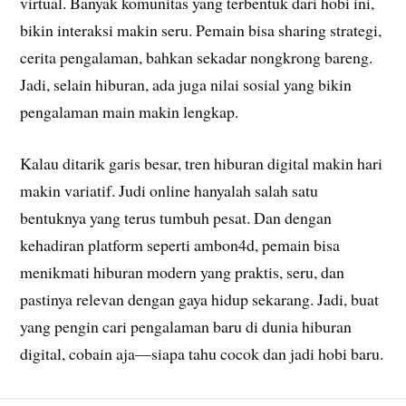
virtual. Banyak komunitas yang terbentuk dari hobi ini,
bikin interaksi makin seru. Pemain bisa sharing strategi,
cerita pengalaman, bahkan sekadar nongkrong bareng.
Jadi, selain hiburan, ada juga nilai sosial yang bikin
pengalaman main makin lengkap.
Kalau ditarik garis besar, tren hiburan digital makin hari
makin variatif. Judi online hanyalah salah satu
bentuknya yang terus tumbuh pesat. Dan dengan
kehadiran platform seperti ambon4d, pemain bisa
menikmati hiburan modern yang praktis, seru, dan
pastinya relevan dengan gaya hidup sekarang. Jadi, buat
yang pengin cari pengalaman baru di dunia hiburan
digital, cobain aja—siapa tahu cocok dan jadi hobi baru.