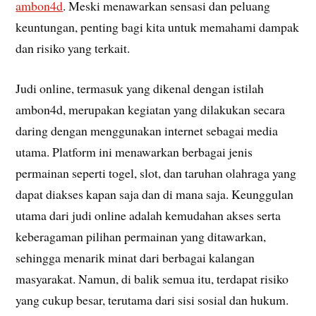
ambon4d
. Meski menawarkan sensasi dan peluang
keuntungan, penting bagi kita untuk memahami dampak
dan risiko yang terkait.
Judi online, termasuk yang dikenal dengan istilah
ambon4d, merupakan kegiatan yang dilakukan secara
daring dengan menggunakan internet sebagai media
utama. Platform ini menawarkan berbagai jenis
permainan seperti togel, slot, dan taruhan olahraga yang
dapat diakses kapan saja dan di mana saja. Keunggulan
utama dari judi online adalah kemudahan akses serta
keberagaman pilihan permainan yang ditawarkan,
sehingga menarik minat dari berbagai kalangan
masyarakat. Namun, di balik semua itu, terdapat risiko
yang cukup besar, terutama dari sisi sosial dan hukum.