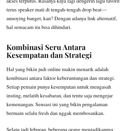
akses terputus. Rasanya kaya lagi dengerin lagu favorit
terus speaker mati di tengah-tengah drop beat—
annoying banget, kan? Dengan adanya link alternatif,
hal semacam itu bisa dihindari.
Kombinasi Seru Antara
Kesempatan dan Strategi
Hal yang bikin judi online makin menarik adalah
kombinasi antara faktor keberuntungan dan strategi.
Setiap pemain punya kesempatan untuk mengasah
insting, melatih kesabaran, dan tentu saja mengejar
kemenangan. Sensasi ini yang bikin pengalaman
bermain selalu fresh dan nggak membosankan.
Selain jadi hiburan, beberapa orang menjadikannya