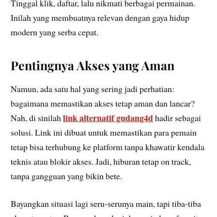
Tinggal klik, daftar, lalu nikmati berbagai permainan.
Inilah yang membuatnya relevan dengan gaya hidup
modern yang serba cepat.
Pentingnya Akses yang Aman
Namun, ada satu hal yang sering jadi perhatian:
bagaimana memastikan akses tetap aman dan lancar?
link alternatif gudang4d
Nah, di sinilah
hadir sebagai
solusi. Link ini dibuat untuk memastikan para pemain
tetap bisa terhubung ke platform tanpa khawatir kendala
teknis atau blokir akses. Jadi, hiburan tetap on track,
tanpa gangguan yang bikin bete.
Bayangkan situasi lagi seru-serunya main, tapi tiba-tiba