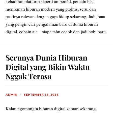
kehadiran platform seperti ambon4d, pemain bisa
menikmati hiburan modern yang praktis, seru, dan
pastinya relevan dengan gaya hidup sekarang. Jadi, buat
yang pengin cari pengalaman baru di dunia hiburan
digital, cobain aja—siapa tahu cocok dan jadi hobi baru.
Serunya Dunia Hiburan
Digital yang Bikin Waktu
Nggak Terasa
ADMIN
SEPTEMBER 13, 2025
Kalau ngomongin hiburan digital zaman sekarang,