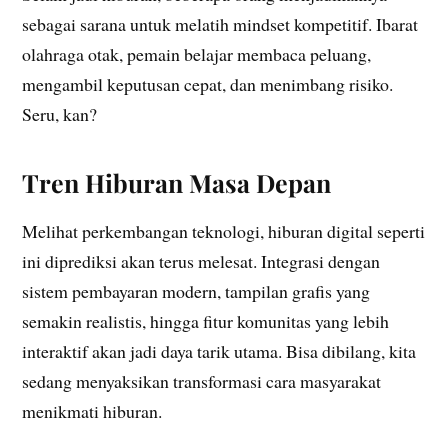
sebagai sarana untuk melatih mindset kompetitif. Ibarat
olahraga otak, pemain belajar membaca peluang,
mengambil keputusan cepat, dan menimbang risiko.
Seru, kan?
Tren Hiburan Masa Depan
Melihat perkembangan teknologi, hiburan digital seperti
ini diprediksi akan terus melesat. Integrasi dengan
sistem pembayaran modern, tampilan grafis yang
semakin realistis, hingga fitur komunitas yang lebih
interaktif akan jadi daya tarik utama. Bisa dibilang, kita
sedang menyaksikan transformasi cara masyarakat
menikmati hiburan.