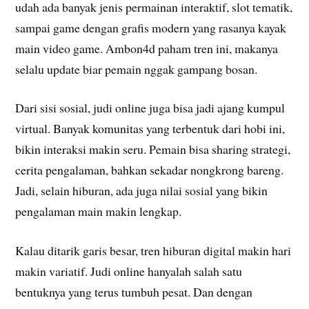
udah ada banyak jenis permainan interaktif, slot tematik,
sampai game dengan grafis modern yang rasanya kayak
main video game. Ambon4d paham tren ini, makanya
selalu update biar pemain nggak gampang bosan.
Dari sisi sosial, judi online juga bisa jadi ajang kumpul
virtual. Banyak komunitas yang terbentuk dari hobi ini,
bikin interaksi makin seru. Pemain bisa sharing strategi,
cerita pengalaman, bahkan sekadar nongkrong bareng.
Jadi, selain hiburan, ada juga nilai sosial yang bikin
pengalaman main makin lengkap.
Kalau ditarik garis besar, tren hiburan digital makin hari
makin variatif. Judi online hanyalah salah satu
bentuknya yang terus tumbuh pesat. Dan dengan