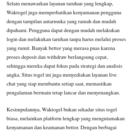
Selain menawarkan layanan taruhan yang lengkap,
Waktogel juga memperhatikan kenyamanan pengguna
dengan tampilan antarmuka yang ramah dan mudah
dipahami. Pengguna dapat dengan mudah melakukan
login dan melakukan taruhan tanpa harus melalui proses
yang rumit. Banyak bettor yang merasa puas karena
proses deposit dan withdraw berlangsung cepat,
sehingga mereka dapat fokus pada strategi dan analisis
angka. Situs togel ini juga menyediakan layanan live
chat yang siap membantu setiap saat, memastikan
pengalaman bermain tetap lancar dan menyenangkan.
Kesimpulannya, Waktogel bukan sekadar situs togel
biasa, melainkan platform lengkap yang mengutamakan
kenyamanan dan keamanan bettor. Dengan berbagai