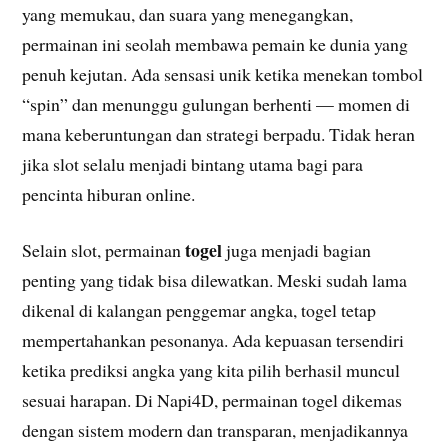
yang memukau, dan suara yang menegangkan,
permainan ini seolah membawa pemain ke dunia yang
penuh kejutan. Ada sensasi unik ketika menekan tombol
“spin” dan menunggu gulungan berhenti — momen di
mana keberuntungan dan strategi berpadu. Tidak heran
jika slot selalu menjadi bintang utama bagi para
pencinta hiburan online.
togel
Selain slot, permainan
juga menjadi bagian
penting yang tidak bisa dilewatkan. Meski sudah lama
dikenal di kalangan penggemar angka, togel tetap
mempertahankan pesonanya. Ada kepuasan tersendiri
ketika prediksi angka yang kita pilih berhasil muncul
sesuai harapan. Di Napi4D, permainan togel dikemas
dengan sistem modern dan transparan, menjadikannya