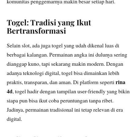
komunitas penggemarnya makin besar setiap hari.
Togel: Tradisi yang Ikut
Bertransformasi
Selain slot, ada juga togel yang udah dikenal luas di
berbagai kalangan. Permainan angka ini dulunya sering
dianggap kuno, tapi sekarang makin modern. Dengan
adanya teknologi digital, togel bisa dimainkan lebih
rina
praktis, transparan, dan aman. Di platform seperti
4d
, togel hadir dengan tampilan user-friendly yang bikin
siapa pun bisa ikut coba peruntungan tanpa ribet.
Jadinya, permainan tradisional ini tetap relevan di era
digital.