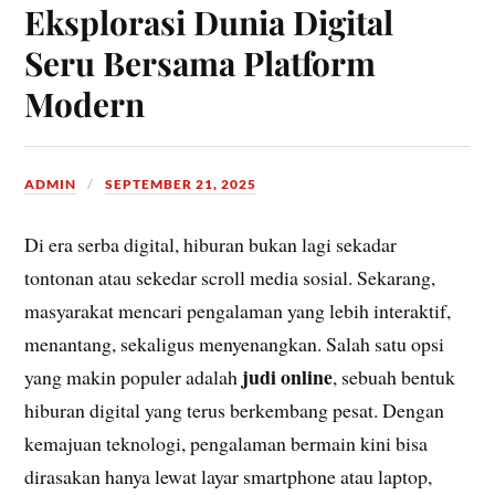
Eksplorasi Dunia Digital
Seru Bersama Platform
Modern
ADMIN
SEPTEMBER 21, 2025
Di era serba digital, hiburan bukan lagi sekadar
tontonan atau sekedar scroll media sosial. Sekarang,
masyarakat mencari pengalaman yang lebih interaktif,
menantang, sekaligus menyenangkan. Salah satu opsi
judi online
yang makin populer adalah
, sebuah bentuk
hiburan digital yang terus berkembang pesat. Dengan
kemajuan teknologi, pengalaman bermain kini bisa
dirasakan hanya lewat layar smartphone atau laptop,