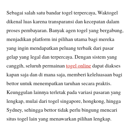
Sebagai salah satu bandar togel terpercaya, Waktogel
dikenal luas karena transparansi dan kecepatan dalam
proses pembayaran. Banyak agen togel yang bergabung,
menjadikan platform ini pilihan utama bagi mereka
yang ingin mendapatkan peluang terbaik dari pasar
gelap yang legal dan terpercaya. Dengan sistem yang
canggih, seluruh permainan
togel online
dapat diakses
kapan saja dan di mana saja, memberi keleluasaan bagi
bettor untuk menempatkan taruhan secara praktis.
Keunggulan lainnya terletak pada variasi pasaran yang
lengkap, mulai dari togel singapore, hongkong, hingga
Sydney, sehingga bettor tidak perlu bingung mencari
situs togel lain yang menawarkan pilihan lengkap.