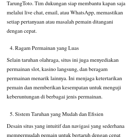
TarungToto. Tim dukungan siap membantu kapan saja
melalui live chat, email, atau WhatsApp, memastikan
setiap pertanyaan atau masalah pemain ditangani
dengan cepat.
Ragam Permainan yang Luas
Selain taruhan olahraga, situs ini juga menyediakan
permainan slot, kasino langsung, dan beragam
permainan menarik lainnya. Ini menjaga ketertarikan
pemain dan memberikan kesempatan untuk menguji
keberuntungan di berbagai jenis permainan.
Sistem Taruhan yang Mudah dan Efisien
Desain situs yang intuitif dan navigasi yang sederhana
mempermudah pemain untuk bertaruh dengan cepat