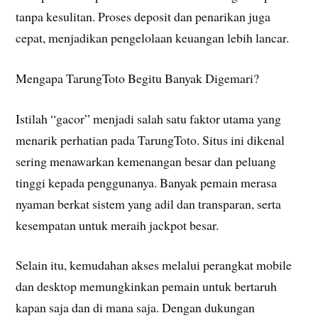
tanpa kesulitan. Proses deposit dan penarikan juga
cepat, menjadikan pengelolaan keuangan lebih lancar.
Mengapa TarungToto Begitu Banyak Digemari?
Istilah “gacor” menjadi salah satu faktor utama yang
menarik perhatian pada TarungToto. Situs ini dikenal
sering menawarkan kemenangan besar dan peluang
tinggi kepada penggunanya. Banyak pemain merasa
nyaman berkat sistem yang adil dan transparan, serta
kesempatan untuk meraih jackpot besar.
Selain itu, kemudahan akses melalui perangkat mobile
dan desktop memungkinkan pemain untuk bertaruh
kapan saja dan di mana saja. Dengan dukungan