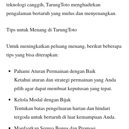
teknologi canggih, TarungToto menghadirkan
pengalaman bertaruh yang mulus dan menyenangkan.
Tips untuk Menang di TarungToto
Untuk meningkatkan peluang menang, berikut beberapa
tips yang bisa diterapkan:
Pahami Aturan Permainan dengan Baik
Ketahui aturan dan strategi permainan yang Anda
pilih agar dapat membuat keputusan yang tepat.
Kelola Modal dengan Bijak
Tentukan batas pengeluaran harian dan hindari
tergoda untuk bertaruh di luar kemampuan Anda.
Manfaatkan Semua Bonus dan Promosi