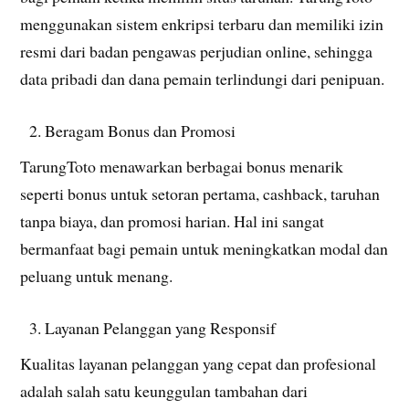
menggunakan sistem enkripsi terbaru dan memiliki izin
resmi dari badan pengawas perjudian online, sehingga
data pribadi dan dana pemain terlindungi dari penipuan.
Beragam Bonus dan Promosi
TarungToto menawarkan berbagai bonus menarik
seperti bonus untuk setoran pertama, cashback, taruhan
tanpa biaya, dan promosi harian. Hal ini sangat
bermanfaat bagi pemain untuk meningkatkan modal dan
peluang untuk menang.
Layanan Pelanggan yang Responsif
Kualitas layanan pelanggan yang cepat dan profesional
adalah salah satu keunggulan tambahan dari