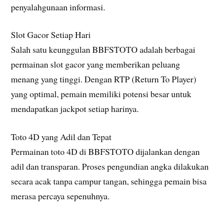
penyalahgunaan informasi.
Slot Gacor Setiap Hari
Salah satu keunggulan BBFSTOTO adalah berbagai
permainan slot gacor yang memberikan peluang
menang yang tinggi. Dengan RTP (Return To Player)
yang optimal, pemain memiliki potensi besar untuk
mendapatkan jackpot setiap harinya.
Toto 4D yang Adil dan Tepat
Permainan toto 4D di BBFSTOTO dijalankan dengan
adil dan transparan. Proses pengundian angka dilakukan
secara acak tanpa campur tangan, sehingga pemain bisa
merasa percaya sepenuhnya.