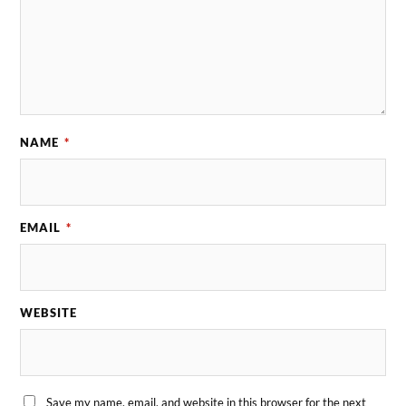
NAME
*
EMAIL
*
WEBSITE
Save my name, email, and website in this browser for the next