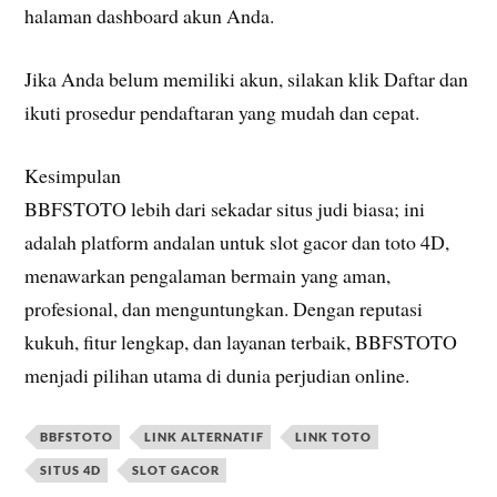
halaman dashboard akun Anda.
Jika Anda belum memiliki akun, silakan klik Daftar dan
ikuti prosedur pendaftaran yang mudah dan cepat.
Kesimpulan
BBFSTOTO lebih dari sekadar situs judi biasa; ini
adalah platform andalan untuk slot gacor dan toto 4D,
menawarkan pengalaman bermain yang aman,
profesional, dan menguntungkan. Dengan reputasi
kukuh, fitur lengkap, dan layanan terbaik, BBFSTOTO
menjadi pilihan utama di dunia perjudian online.
BBFSTOTO
LINK ALTERNATIF
LINK TOTO
SITUS 4D
SLOT GACOR