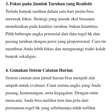
3. Fokus pada Jumlah Taruhan yang Realistis
Terlalu banyak taruhan dalam satu hari justru bisa
merusak fokus. Strategi yang masuk akal biasanya
menekankan pada kualitas taruhan, bukan kuantitas.
Pilih beberapa angka potensial dari data togel hk dan
pasang taruhan dengan porsi yang proporsional. Cara ini
membuat Anda lebih fokus dan mengurangi risiko kalah
banyak sekaligus.
4. Gunakan Sistem Catatan Harian
Sistem catatan atau jurnal harian bisa menjadi alat
ampuh untuk evaluasi. Catat semua angka yang Anda
pasang, kemenangan, serta kegagalan. Dengan rutin
mencatat, Anda bisa melihat tren dan pola dari
permainan togel hk yang sebelumnya tidak terlihat.