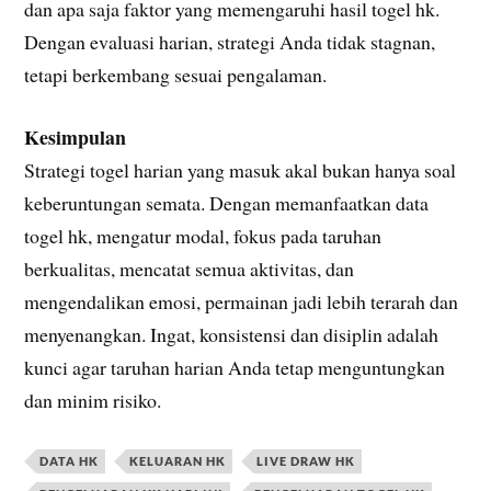
dan apa saja faktor yang memengaruhi hasil togel hk.
Dengan evaluasi harian, strategi Anda tidak stagnan,
tetapi berkembang sesuai pengalaman.
Kesimpulan
Strategi togel harian yang masuk akal bukan hanya soal
keberuntungan semata. Dengan memanfaatkan data
togel hk, mengatur modal, fokus pada taruhan
berkualitas, mencatat semua aktivitas, dan
mengendalikan emosi, permainan jadi lebih terarah dan
menyenangkan. Ingat, konsistensi dan disiplin adalah
kunci agar taruhan harian Anda tetap menguntungkan
dan minim risiko.
DATA HK
KELUARAN HK
LIVE DRAW HK