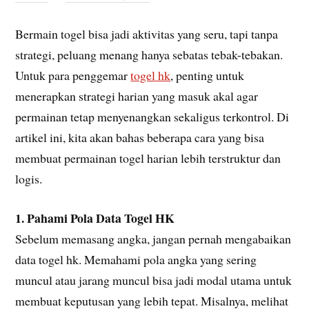
Bermain togel bisa jadi aktivitas yang seru, tapi tanpa
strategi, peluang menang hanya sebatas tebak-tebakan.
Untuk para penggemar
togel hk
, penting untuk
menerapkan strategi harian yang masuk akal agar
permainan tetap menyenangkan sekaligus terkontrol. Di
artikel ini, kita akan bahas beberapa cara yang bisa
membuat permainan togel harian lebih terstruktur dan
logis.
1. Pahami Pola Data Togel HK
Sebelum memasang angka, jangan pernah mengabaikan
data togel hk. Memahami pola angka yang sering
muncul atau jarang muncul bisa jadi modal utama untuk
membuat keputusan yang lebih tepat. Misalnya, melihat