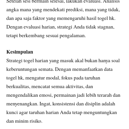
Setelah sesi bermain selesai, lakukan evaluasi. Analisis
angka mana yang mendekati prediksi, mana yang tidak,
dan apa saja faktor yang memengaruhi hasil togel hk.
Dengan evaluasi harian, strategi Anda tidak stagnan,
tetapi berkembang sesuai pengalaman.
Kesimpulan
Strategi togel harian yang masuk akal bukan hanya soal
keberuntungan semata. Dengan memanfaatkan data
togel hk, mengatur modal, fokus pada taruhan
berkualitas, mencatat semua aktivitas, dan
mengendalikan emosi, permainan jadi lebih terarah dan
menyenangkan. Ingat, konsistensi dan disiplin adalah
kunci agar taruhan harian Anda tetap menguntungkan
dan minim risiko.