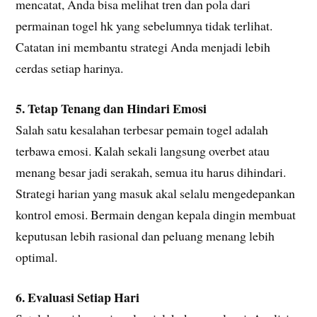
mencatat, Anda bisa melihat tren dan pola dari
permainan togel hk yang sebelumnya tidak terlihat.
Catatan ini membantu strategi Anda menjadi lebih
cerdas setiap harinya.
5. Tetap Tenang dan Hindari Emosi
Salah satu kesalahan terbesar pemain togel adalah
terbawa emosi. Kalah sekali langsung overbet atau
menang besar jadi serakah, semua itu harus dihindari.
Strategi harian yang masuk akal selalu mengedepankan
kontrol emosi. Bermain dengan kepala dingin membuat
keputusan lebih rasional dan peluang menang lebih
optimal.
6. Evaluasi Setiap Hari