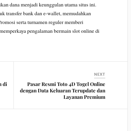
kan dana menjadi keunggulan utama situs ini.
uk transfer bank dan e-wallet, memudahkan
 Promosi serta turnamen reguler memberi
 memperkaya pengalaman bermain slot online di
NEXT
 di
Pasar Resmi Toto 4D Togel Online
dengan Data Keluaran Terupdate dan
Layanan Premium