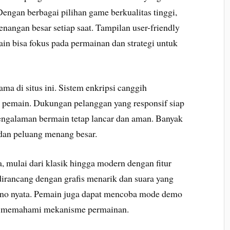
gan berbagai pilihan game berkualitas tinggi,
angan besar setiap saat. Tampilan user-friendly
n bisa fokus pada permainan dan strategi untuk
ma di situs ini. Sistem enkripsi canggih
si pemain. Dukungan pelanggan yang responsif siap
ngalaman bermain tetap lancar dan aman. Banyak
an peluang menang besar.
, mulai dari klasik hingga modern dengan fitur
irancang dengan grafis menarik dan suara yang
no nyata. Pemain juga dapat mencoba mode demo
ih memahami mekanisme permainan.