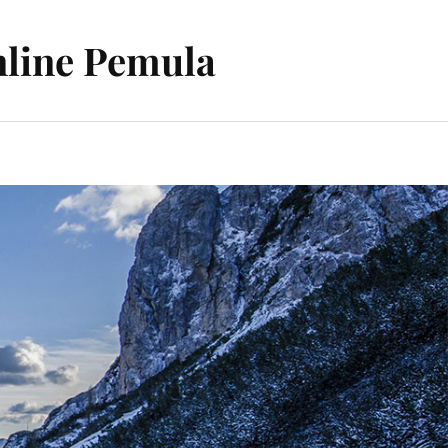
nline Pemula