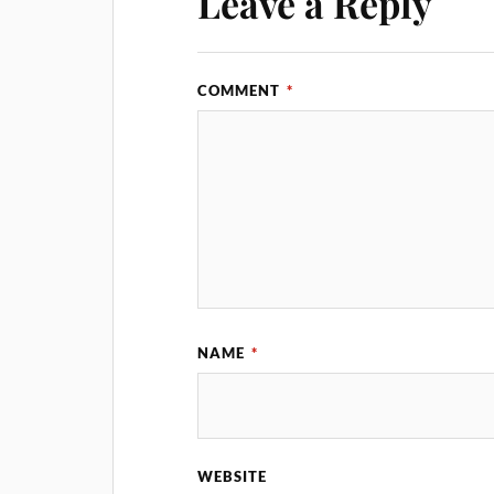
Leave a Reply
COMMENT
*
NAME
*
WEBSITE