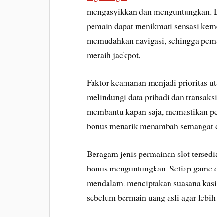
mengasyikkan dan menguntungkan. Den
pemain dapat menikmati sensasi kemen
memudahkan navigasi, sehingga pemai
meraih jackpot.
Faktor keamanan menjadi prioritas uta
melindungi data pribadi dan transak
membantu kapan saja, memastikan pe
bonus menarik menambah semangat d
Beragam jenis permainan slot tersedia
bonus menguntungkan. Setiap game d
mendalam, menciptakan suasana kasi
sebelum bermain uang asli agar leb