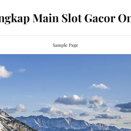
gkap Main Slot Gacor O
Sample Page