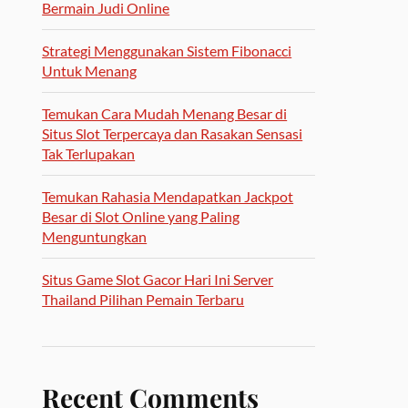
Bermain Judi Online
Strategi Menggunakan Sistem Fibonacci
Untuk Menang
Temukan Cara Mudah Menang Besar di
Situs Slot Terpercaya dan Rasakan Sensasi
Tak Terlupakan
Temukan Rahasia Mendapatkan Jackpot
Besar di Slot Online yang Paling
Menguntungkan
Situs Game Slot Gacor Hari Ini Server
Thailand Pilihan Pemain Terbaru
Recent Comments