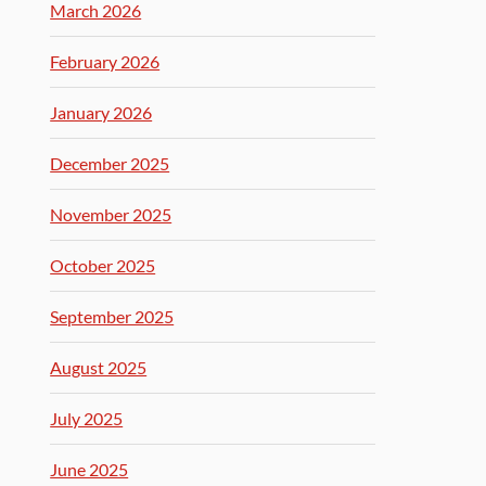
March 2026
February 2026
January 2026
December 2025
November 2025
October 2025
September 2025
August 2025
July 2025
June 2025