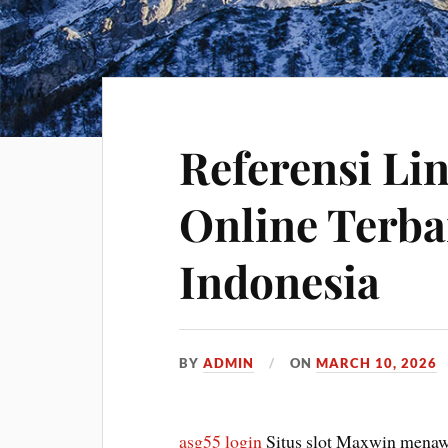
Referensi Li
Online Terb
Indonesia
BY
ADMIN
ON
MARCH 10, 2026
asg55 login
Situs slot Maxwin menaw