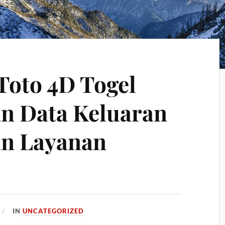
Toto 4D Togel
n Data Keluaran
an Layanan
IN
UNCATEGORIZED