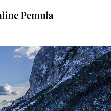
nline Pemula