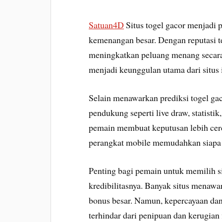
Satuan4D
Situs togel gacor menjadi p
kemenangan besar. Dengan reputasi te
meningkatkan peluang menang secara 
menjadi keunggulan utama dari situs 
Selain menawarkan prediksi togel gaco
pendukung seperti live draw, statistik
pemain membuat keputusan lebih cerd
perangkat mobile memudahkan siapa s
Penting bagi pemain untuk memilih si
kredibilitasnya. Banyak situs menaw
bonus besar. Namun, kepercayaan dan 
terhindar dari penipuan dan kerugian 