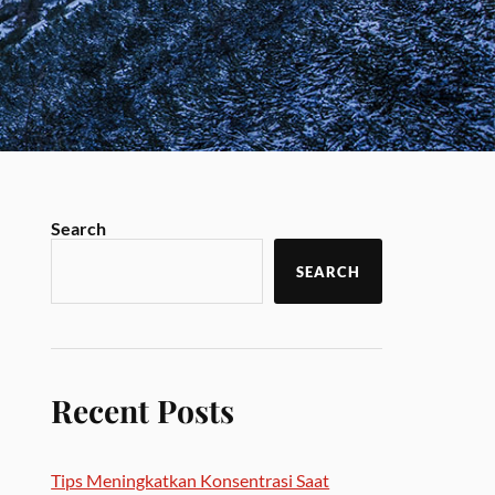
Search
SEARCH
Recent Posts
Tips Meningkatkan Konsentrasi Saat