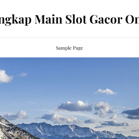
gkap Main Slot Gacor O
Sample Page