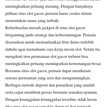
meningkatkan peluang menang. Dengan banyaknya
pilihan situs slot gacor, pemain harus cerdas dalam
menentukan mana yang terbaik.
Keberhasilan meraih jackpot di situs slot gacor
bergantung pada strategi dan keberuntungan. Pemain
disarankan untuk memanfaatkan fitur demo terlebih
dahulu agar memahami cara kerja mesin slot. Selain itu,
mengikuti tren permainan slot gacor terbaru bisa
meningkatkan peluang mendapatkan kemenangan besar.
Bersama situs slot gacor, pemain dapat menikmati
sensasi permainan yang seru dan menguntungkan.
Berbagai metode deposit dan penarikan yang mudah
serta cepat membuat proses bermain semakin nyaman.
Dengan keunggulan-keunggulan tersebut, tidak heran
jika situs slot gacor semakin diminati dan menjadi