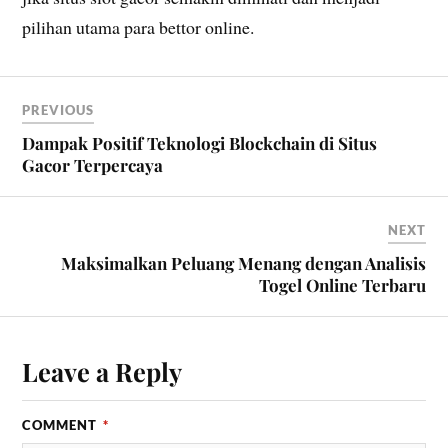
pilihan utama para bettor online.
PREVIOUS
Dampak Positif Teknologi Blockchain di Situs
Gacor Terpercaya
NEXT
Maksimalkan Peluang Menang dengan Analisis
Togel Online Terbaru
Leave a Reply
COMMENT
*