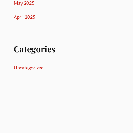
May 2025
April 2025
Categories
Uncategorized