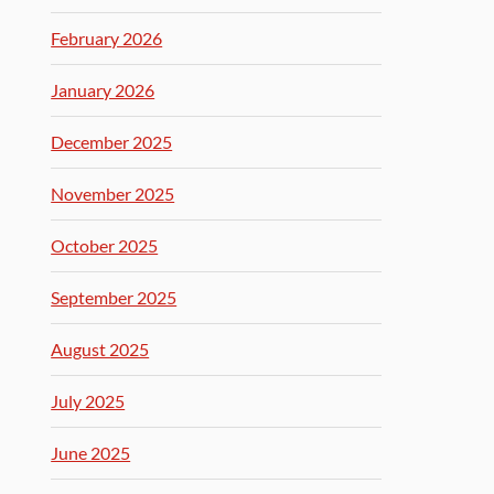
February 2026
January 2026
December 2025
November 2025
October 2025
September 2025
August 2025
July 2025
June 2025