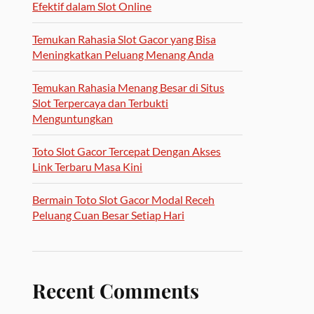
Efektif dalam Slot Online
Temukan Rahasia Slot Gacor yang Bisa
Meningkatkan Peluang Menang Anda
Temukan Rahasia Menang Besar di Situs
Slot Terpercaya dan Terbukti
Menguntungkan
Toto Slot Gacor Tercepat Dengan Akses
Link Terbaru Masa Kini
Bermain Toto Slot Gacor Modal Receh
Peluang Cuan Besar Setiap Hari
Recent Comments