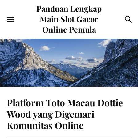
Panduan Lengkap
Main Slot Gacor
Online Pemula
Platform Toto Macau Dottie
Wood yang Digemari
Komunitas Online