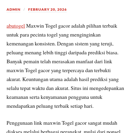
ADMIN
FEBRUARY 20, 2026
abutogel
Maxwin Togel gacor adalah pilihan terbaik
untuk para pecinta togel yang menginginkan
kemenangan konsisten. Dengan sistem yang teruji,
peluang menang lebih tinggi daripada prediksi biasa.
Banyak pemain telah merasakan manfaat dari link
maxwin Togel gacor yang terpercaya dan terbukti
akurat. Keuntungan utama adalah hasil prediksi yang
selalu tepat waktu dan akurat. Situs ini mengedepankan
keamanan serta kenyamanan pengguna untuk
mendapatkan peluang terbaik setiap hari.
Penggunaan link maxwin Togel gacor sangat mudah
diakses melalui berbagai perangkat, mulai dari ponsel