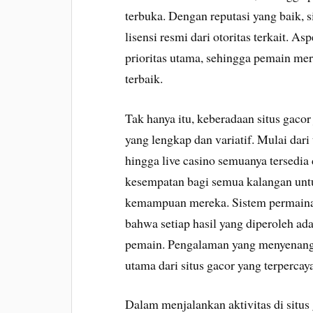
terbuka. Dengan reputasi yang baik, si
lisensi resmi dari otoritas terkait.
prioritas utama, sehingga pemain mer
terbaik.
Tak hanya itu, keberadaan situs gaco
yang lengkap dan variatif. Mulai dari 
hingga live casino semuanya tersedia 
kesempatan bagi semua kalangan unt
kemampuan mereka. Sistem permainan
bahwa setiap hasil yang diperoleh ad
pemain. Pengalaman yang menyenangka
utama dari situs gacor yang terpercaya
Dalam menjalankan aktivitas di situs