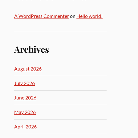
A WordPress Commenter
on
Hello world!
Archives
August 2026
July 2026
June 2026
May 2026
April 2026