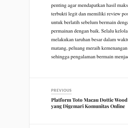
penting agar mendapatkan hasil maks
terbukti legit dan memiliki review po
untuk berlatih sebelum bermain den
permainan dengan baik. Selalu kelola
melakukan taruhan besar dalam waktu 
matang, peluang meraih kemenangan be
sehingga pengalaman bermain menja
PREVIOUS
Platform Toto Macau Dottie Wood
yang Digemari Komunitas Online