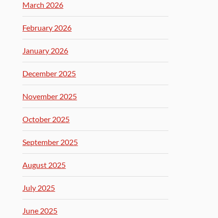
March 2026
February 2026
January 2026
December 2025
November 2025
October 2025
September 2025
August 2025
July 2025
June 2025