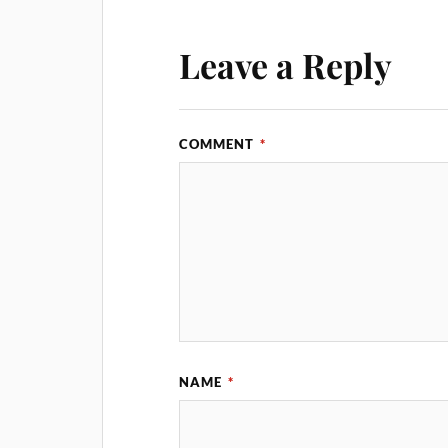
Leave a Reply
COMMENT
*
NAME
*