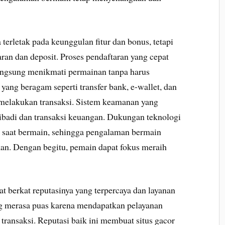
a terletak pada keunggulan fitur dan bonus, tetapi
an dan deposit. Proses pendaftaran yang cepat
ngsung menikmati permainan tanpa harus
ng beragam seperti transfer bank, e-wallet, dan
elakukan transaksi. Sistem keamanan yang
ribadi dan transaksi keuangan. Dukungan teknologi
 saat bermain, sehingga pengalaman bermain
an. Dengan begitu, pemain dapat fokus meraih
at berkat reputasinya yang terpercaya dan layanan
ng merasa puas karena mendapatkan pelayanan
 transaksi. Reputasi baik ini membuat situs gacor