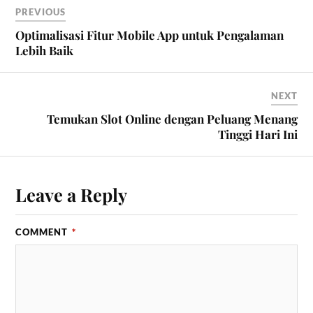
PREVIOUS
Optimalisasi Fitur Mobile App untuk Pengalaman
Lebih Baik
NEXT
Temukan Slot Online dengan Peluang Menang
Tinggi Hari Ini
Leave a Reply
COMMENT
*