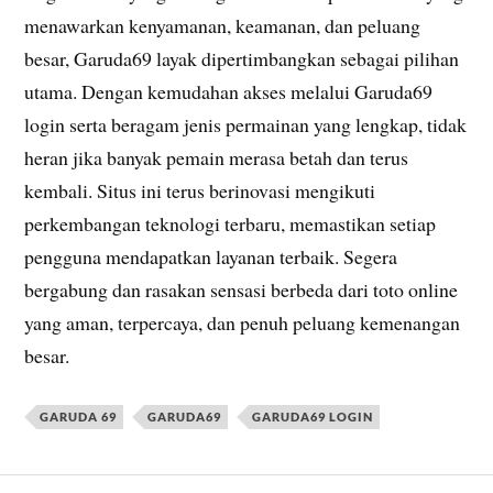
menawarkan kenyamanan, keamanan, dan peluang
besar, Garuda69 layak dipertimbangkan sebagai pilihan
utama. Dengan kemudahan akses melalui Garuda69
login serta beragam jenis permainan yang lengkap, tidak
heran jika banyak pemain merasa betah dan terus
kembali. Situs ini terus berinovasi mengikuti
perkembangan teknologi terbaru, memastikan setiap
pengguna mendapatkan layanan terbaik. Segera
bergabung dan rasakan sensasi berbeda dari toto online
yang aman, terpercaya, dan penuh peluang kemenangan
besar.
GARUDA 69
GARUDA69
GARUDA69 LOGIN