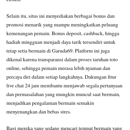
Selain itu, situs ini menyediakan berbagai bonus dan
promosi menarik yang mampu meningkatkan peluang
kemenangan pemain. Bonus deposit, cashback, hingga
hadiah mingguan menjadi daya tarik tersendiri untuk
tetap setia bermain di Garuda69. Platform ini juga
dikenal karena transparansi dalam proses taruhan toto
online, sehingga pemain merasa lebih nyaman dan
percaya diri dalam setiap langkahnya. Dukungan fitur
live chat 24 jam membantu menjawab segala pertanyaan
dan permasalahan yang mungkin muncul saat bermain,
menjadikan pengalaman bermain semakin
menyenangkan dan bebas stres.
Bagi mereka yang sedang mencari tempat bermain yang