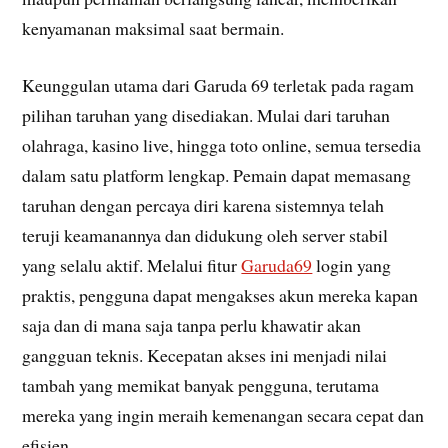
kenyamanan maksimal saat bermain.
Keunggulan utama dari Garuda 69 terletak pada ragam
pilihan taruhan yang disediakan. Mulai dari taruhan
olahraga, kasino live, hingga toto online, semua tersedia
dalam satu platform lengkap. Pemain dapat memasang
taruhan dengan percaya diri karena sistemnya telah
teruji keamanannya dan didukung oleh server stabil
yang selalu aktif. Melalui fitur
Garuda69
login yang
praktis, pengguna dapat mengakses akun mereka kapan
saja dan di mana saja tanpa perlu khawatir akan
gangguan teknis. Kecepatan akses ini menjadi nilai
tambah yang memikat banyak pengguna, terutama
mereka yang ingin meraih kemenangan secara cepat dan
efisien.