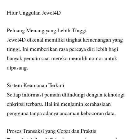
Fitur Unggulan Jewel4D
Peluang Menang yang Lebih Tinggi
Jewel4D dikenal memiliki tingkat kemenangan yang
tinggi. Ini memberikan rasa percaya diri lebih bagi
banyak pemain saat mereka memilih nomor untuk
dipasang.
Sistem Keamanan Terkini
Setiap informasi pemain dilindungi dengan teknologi
enkripsi terbaru. Hal ini menjamin kerahasiaan
pengguna tanpa adanya ancaman kebocoran data.
Proses Transaksi yang Cepat dan Praktis