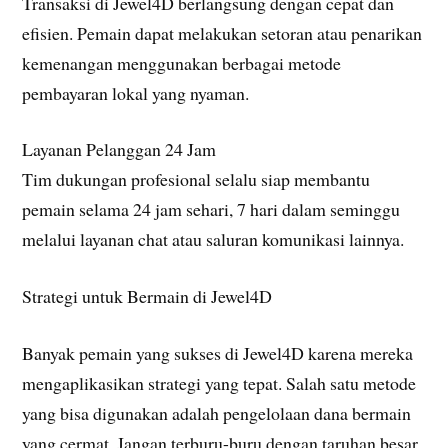
Transaksi di Jewel4D berlangsung dengan cepat dan
efisien. Pemain dapat melakukan setoran atau penarikan
kemenangan menggunakan berbagai metode
pembayaran lokal yang nyaman.
Layanan Pelanggan 24 Jam
Tim dukungan profesional selalu siap membantu
pemain selama 24 jam sehari, 7 hari dalam seminggu
melalui layanan chat atau saluran komunikasi lainnya.
Strategi untuk Bermain di Jewel4D
Banyak pemain yang sukses di Jewel4D karena mereka
mengaplikasikan strategi yang tepat. Salah satu metode
yang bisa digunakan adalah pengelolaan dana bermain
yang cermat. Jangan terburu-buru dengan taruhan besar,