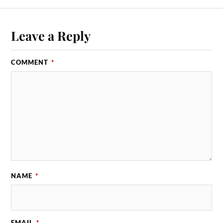
Leave a Reply
COMMENT
*
NAME
*
EMAIL
*