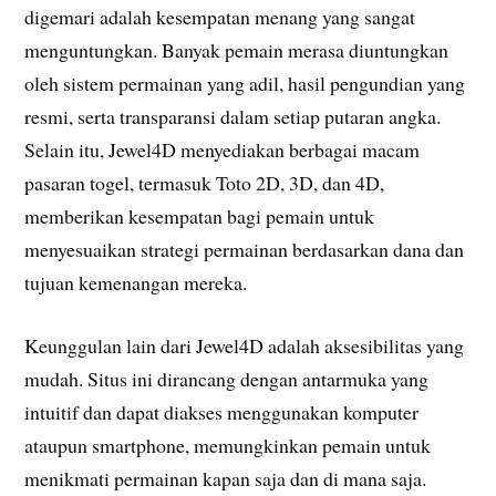
digemari adalah kesempatan menang yang sangat
menguntungkan. Banyak pemain merasa diuntungkan
oleh sistem permainan yang adil, hasil pengundian yang
resmi, serta transparansi dalam setiap putaran angka.
Selain itu, Jewel4D menyediakan berbagai macam
pasaran togel, termasuk Toto 2D, 3D, dan 4D,
memberikan kesempatan bagi pemain untuk
menyesuaikan strategi permainan berdasarkan dana dan
tujuan kemenangan mereka.
Keunggulan lain dari Jewel4D adalah aksesibilitas yang
mudah. Situs ini dirancang dengan antarmuka yang
intuitif dan dapat diakses menggunakan komputer
ataupun smartphone, memungkinkan pemain untuk
menikmati permainan kapan saja dan di mana saja.