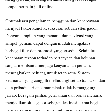
tempat bermain judi online.
Optimalisasi pengalaman pengguna dan kepercayaan
menjadi faktor kunci kesuksesan sebuah situs gacor.
Dengan tampilan yang menarik dan navigasi yang
simpel, pemain dapat dengan mudah mengakses
berbagai fitur dan promosi yang tersedia. Selain itu,
kecepatan respon terhadap pertanyaan dan keluhan
sangat membantu menjaga kenyamanan pemain,
meningkatkan peluang untuk tetap setia. Sistem
keamanan yang canggih melindungi setiap transaksi dan
data pribadi dari ancaman pihak tidak bertanggung
jawab. Beragam pilihan permainan dan bonus menarik
menjadikan situs gacor sebagai destinasi utama bagi
mereka yang ingin meraih keuntungan besar secara