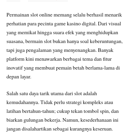
Permainan slot online memang selalu berhasil menarik
perhatian para pecinta game kasino digital. Dari visual
yang memikat hingga suara efek yang menghidupkan
suasana, bermain slot bukan hanya soal keberuntungan,
tapi juga pengalaman yang menyenangkan. Banyak
platform kini menawarkan berbagai tema dan fitur
inovatif yang membuat pemain betah berlama-lama di
depan layar.
Salah satu daya tarik utama dari slot adalah
kemudahannya. Tidak perlu strategi kompleks atau
latihan bertahun-tahun; cukup tekan tombol spin, dan
biarkan gulungan bekerja. Namun, kesederhanaan ini
jangan disalahartikan sebagai kurangnya keseruan.