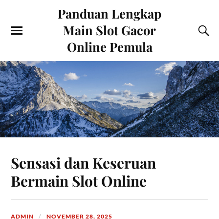
Panduan Lengkap
Main Slot Gacor
Online Pemula
Sensasi dan Keseruan
Bermain Slot Online
ADMIN
NOVEMBER 28, 2025