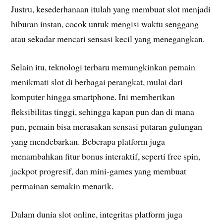
Justru, kesederhanaan itulah yang membuat slot menjadi
hiburan instan, cocok untuk mengisi waktu senggang
atau sekadar mencari sensasi kecil yang menegangkan.
Selain itu, teknologi terbaru memungkinkan pemain
menikmati slot di berbagai perangkat, mulai dari
komputer hingga smartphone. Ini memberikan
fleksibilitas tinggi, sehingga kapan pun dan di mana
pun, pemain bisa merasakan sensasi putaran gulungan
yang mendebarkan. Beberapa platform juga
menambahkan fitur bonus interaktif, seperti free spin,
jackpot progresif, dan mini-games yang membuat
permainan semakin menarik.
Dalam dunia slot online, integritas platform juga