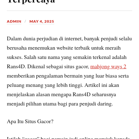
ADMIN
MAY 4, 2025
Dalam dunia perjudian di internet, banyak penjudi selalu
berusaha menemukan website terbaik untuk meraih
sukses. Salah satu nama yang semakin terkenal adalah
Rans4D. Dikenal sebagai situs gacor,
mahjong ways 2
memberikan pengalaman bermain yang luar biasa serta
peluang menang yang lebih tinggi. Artikel ini akan
menjelaskan alasan mengapa Rans4D seharusnya
menjadi pilihan utama bagi para penjudi daring.
Apa Itu Situs Gacor?
Istilah “gacor” bagi pemain judi online merujuk kepada