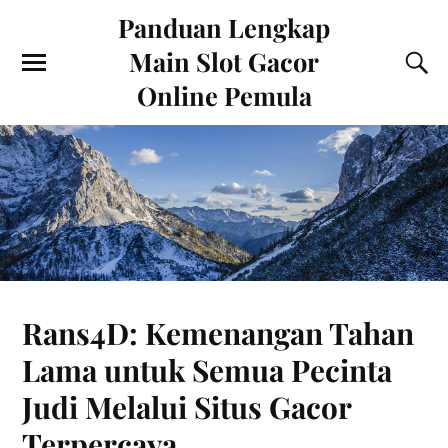
Panduan Lengkap
Main Slot Gacor
Online Pemula
Rans4D: Kemenangan Tahan
Lama untuk Semua Pecinta
Judi Melalui Situs Gacor
Terpercaya