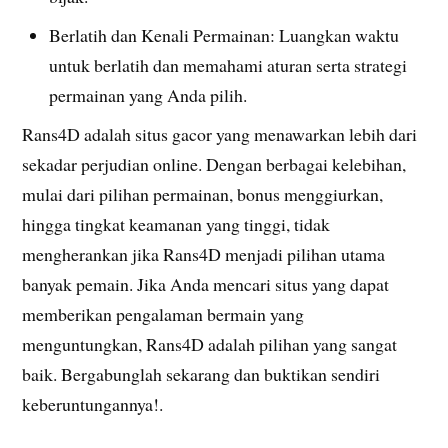
Berlatih dan Kenali Permainan: Luangkan waktu
untuk berlatih dan memahami aturan serta strategi
permainan yang Anda pilih.
Rans4D adalah situs gacor yang menawarkan lebih dari
sekadar perjudian online. Dengan berbagai kelebihan,
mulai dari pilihan permainan, bonus menggiurkan,
hingga tingkat keamanan yang tinggi, tidak
mengherankan jika Rans4D menjadi pilihan utama
banyak pemain. Jika Anda mencari situs yang dapat
memberikan pengalaman bermain yang
menguntungkan, Rans4D adalah pilihan yang sangat
baik. Bergabunglah sekarang dan buktikan sendiri
keberuntungannya!.