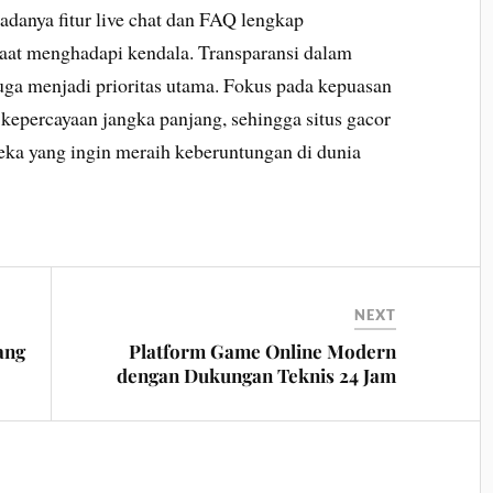
adanya fitur live chat dan FAQ lengkap
at menghadapi kendala. Transparansi dalam
uga menjadi prioritas utama. Fokus pada kepuasan
percayaan jangka panjang, sehingga situs gacor
eka yang ingin meraih keberuntungan di dunia
NEXT
ang
Platform Game Online Modern
dengan Dukungan Teknis 24 Jam