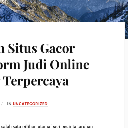
 Situs Gacor
orm Judi Online
 Terpercaya
IN
UNCATEGORIZED
 salah satu pilihan utama bagi pecinta taruhan