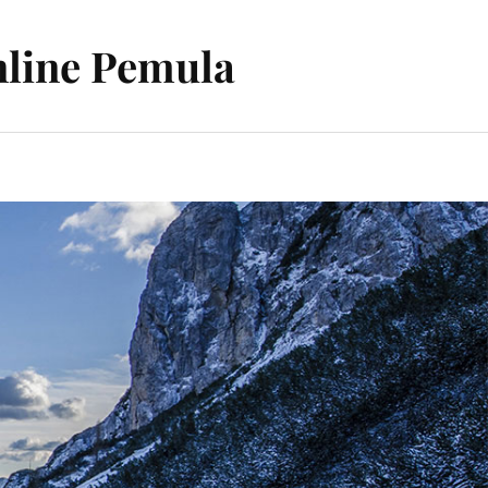
nline Pemula