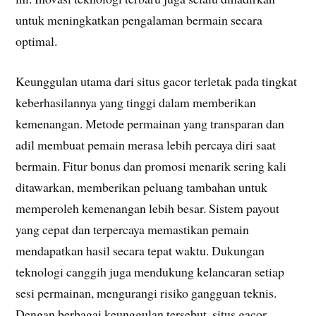
untuk meningkatkan pengalaman bermain secara
optimal.
Keunggulan utama dari situs gacor terletak pada tingkat
keberhasilannya yang tinggi dalam memberikan
kemenangan. Metode permainan yang transparan dan
adil membuat pemain merasa lebih percaya diri saat
bermain. Fitur bonus dan promosi menarik sering kali
ditawarkan, memberikan peluang tambahan untuk
memperoleh kemenangan lebih besar. Sistem payout
yang cepat dan terpercaya memastikan pemain
mendapatkan hasil secara tepat waktu. Dukungan
teknologi canggih juga mendukung kelancaran setiap
sesi permainan, mengurangi risiko gangguan teknis.
Dengan berbagai keunggulan tersebut, situs gacor