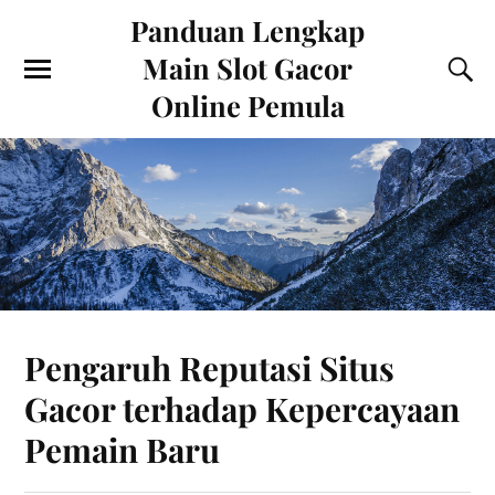
Panduan Lengkap
Main Slot Gacor
Online Pemula
Pengaruh Reputasi Situs
Gacor terhadap Kepercayaan
Pemain Baru