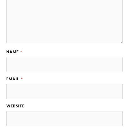
NAME
*
EMAIL
*
WEBSITE