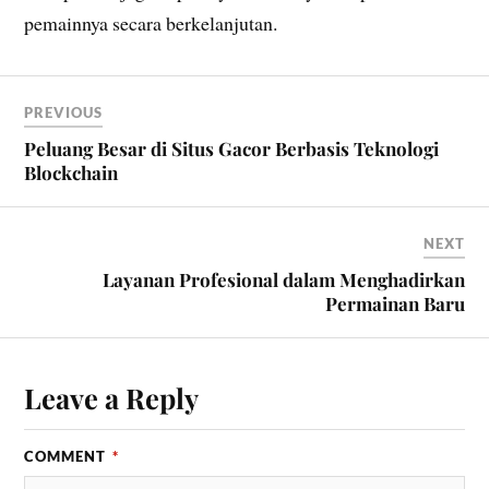
pemainnya secara berkelanjutan.
PREVIOUS
Peluang Besar di Situs Gacor Berbasis Teknologi
Blockchain
NEXT
Layanan Profesional dalam Menghadirkan
Permainan Baru
Leave a Reply
COMMENT
*