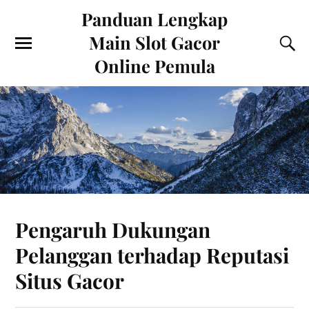
Panduan Lengkap
Main Slot Gacor
Online Pemula
Pengaruh Dukungan
Pelanggan terhadap Reputasi
Situs Gacor