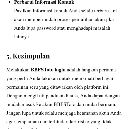
Perbarui Informasi Kontak
Pastikan informasi kontak Anda selalu terbaru. Ini
akan mempermudah proses pemulihan akun jika
Anda lupa password atau menghadapi masalah
lainnya.
5. Kesimpulan
BBFSToto login
Melakukan
adalah langkah pertama
yang perlu Anda lakukan untuk menikmati berbagai
permainan seru yang ditawarkan oleh platform ini.
Dengan mengikuti panduan di atas, Anda dapat dengan
mudah masuk ke akun BBFSToto dan mulai bermain.
Jangan lupa untuk selalu menjaga keamanan akun Anda
agar tetap aman dan terhindar dari risiko yang tidak