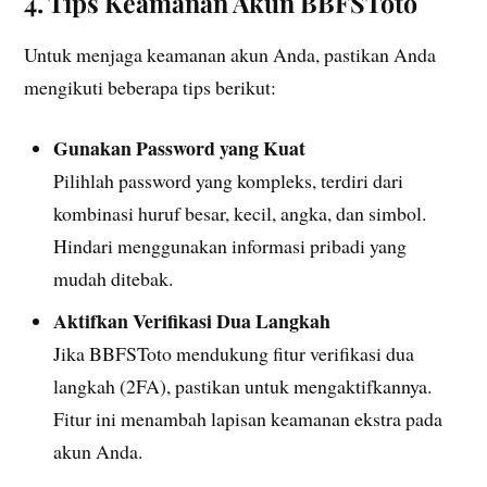
4. Tips Keamanan Akun BBFSToto
Untuk menjaga keamanan akun Anda, pastikan Anda
mengikuti beberapa tips berikut:
Gunakan Password yang Kuat
Pilihlah password yang kompleks, terdiri dari
kombinasi huruf besar, kecil, angka, dan simbol.
Hindari menggunakan informasi pribadi yang
mudah ditebak.
Aktifkan Verifikasi Dua Langkah
Jika BBFSToto mendukung fitur verifikasi dua
langkah (2FA), pastikan untuk mengaktifkannya.
Fitur ini menambah lapisan keamanan ekstra pada
akun Anda.