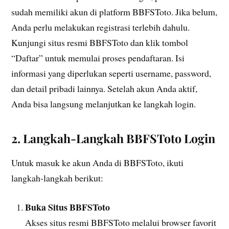
sudah memiliki akun di platform BBFSToto. Jika belum,
Anda perlu melakukan registrasi terlebih dahulu.
Kunjungi situs resmi BBFSToto dan klik tombol
“Daftar” untuk memulai proses pendaftaran. Isi
informasi yang diperlukan seperti username, password,
dan detail pribadi lainnya. Setelah akun Anda aktif,
Anda bisa langsung melanjutkan ke langkah login.
2. Langkah-Langkah BBFSToto Login
Untuk masuk ke akun Anda di BBFSToto, ikuti
langkah-langkah berikut:
Buka Situs BBFSToto
Akses situs resmi BBFSToto melalui browser favorit