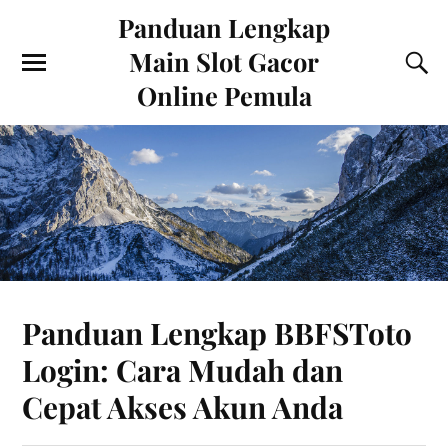
Panduan Lengkap
Main Slot Gacor
Online Pemula
Panduan Lengkap BBFSToto
Login: Cara Mudah dan
Cepat Akses Akun Anda