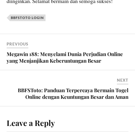
diinginkan. Selamat bermain dan semoga sukses!
BBFSTOTO LOGIN
PREVIOUS
Megawin 188: Menyelami Dunia Perjudian Online
yang Menjanjikan Keberuntungan Besar
NEXT
BBFSToto: Panduan Terpercaya Bermain Togel
Online dengan Keuntungan Besar dan Aman
Leave a Reply