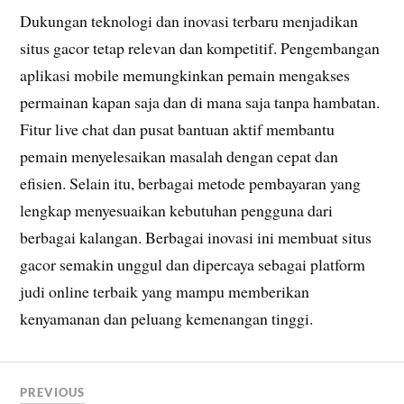
Dukungan teknologi dan inovasi terbaru menjadikan
situs gacor tetap relevan dan kompetitif. Pengembangan
aplikasi mobile memungkinkan pemain mengakses
permainan kapan saja dan di mana saja tanpa hambatan.
Fitur live chat dan pusat bantuan aktif membantu
pemain menyelesaikan masalah dengan cepat dan
efisien. Selain itu, berbagai metode pembayaran yang
lengkap menyesuaikan kebutuhan pengguna dari
berbagai kalangan. Berbagai inovasi ini membuat situs
gacor semakin unggul dan dipercaya sebagai platform
judi online terbaik yang mampu memberikan
kenyamanan dan peluang kemenangan tinggi.
PREVIOUS