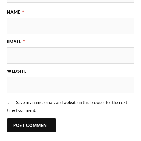
NAME
*
EMAIL
*
WEBSITE
Save my name, email, and website in this browser for the next
time I comment.