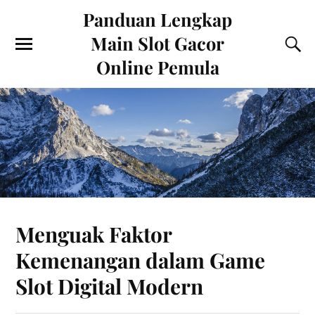
Panduan Lengkap
Main Slot Gacor
Online Pemula
Menguak Faktor
Kemenangan dalam Game
Slot Digital Modern