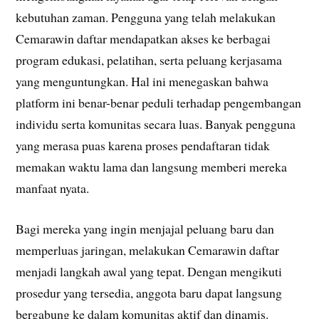
kebutuhan zaman. Pengguna yang telah melakukan
Cemarawin daftar mendapatkan akses ke berbagai
program edukasi, pelatihan, serta peluang kerjasama
yang menguntungkan. Hal ini menegaskan bahwa
platform ini benar-benar peduli terhadap pengembangan
individu serta komunitas secara luas. Banyak pengguna
yang merasa puas karena proses pendaftaran tidak
memakan waktu lama dan langsung memberi mereka
manfaat nyata.
Bagi mereka yang ingin menjajal peluang baru dan
memperluas jaringan, melakukan Cemarawin daftar
menjadi langkah awal yang tepat. Dengan mengikuti
prosedur yang tersedia, anggota baru dapat langsung
bergabung ke dalam komunitas aktif dan dinamis.