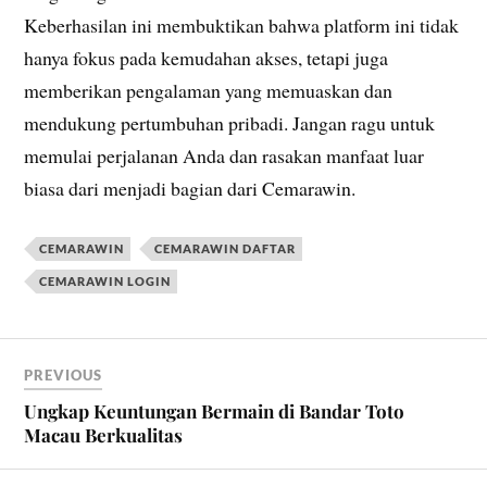
Keberhasilan ini membuktikan bahwa platform ini tidak
hanya fokus pada kemudahan akses, tetapi juga
memberikan pengalaman yang memuaskan dan
mendukung pertumbuhan pribadi. Jangan ragu untuk
memulai perjalanan Anda dan rasakan manfaat luar
biasa dari menjadi bagian dari Cemarawin.
CEMARAWIN
CEMARAWIN DAFTAR
CEMARAWIN LOGIN
PREVIOUS
Ungkap Keuntungan Bermain di Bandar Toto
Macau Berkualitas