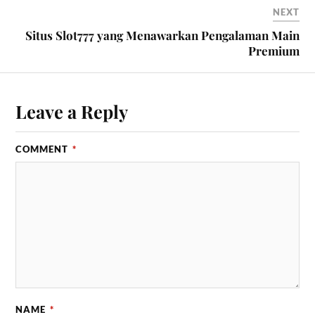
NEXT
Situs Slot777 yang Menawarkan Pengalaman Main
Premium
Leave a Reply
COMMENT
*
NAME
*