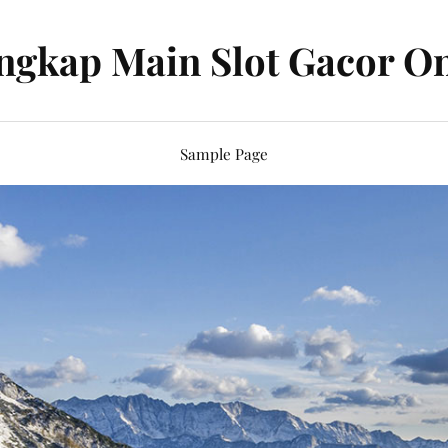
gkap Main Slot Gacor O
Sample Page