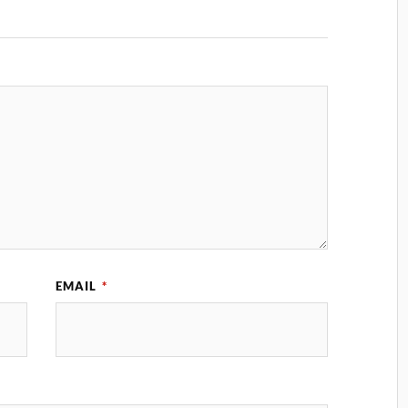
EMAIL
*