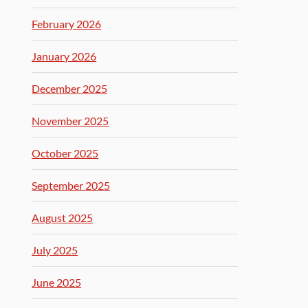
February 2026
January 2026
December 2025
November 2025
October 2025
September 2025
August 2025
July 2025
June 2025