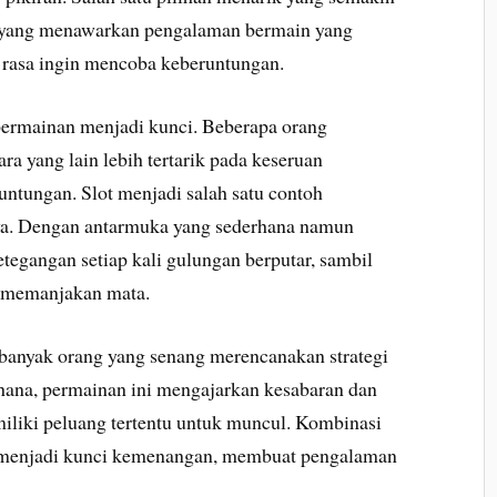
 yang menawarkan pengalaman bermain yang
rasa ingin mencoba keberuntungan.
 permainan menjadi kunci. Beberapa orang
ra yang lain lebih tertarik pada keseruan
tungan. Slot menjadi salah satu contoh
a. Dengan antarmuka yang sederhana namun
egangan setiap kali gulungan berputar, sambil
g memanjakan mata.
it banyak orang yang senang merencanakan strategi
rhana, permainan ini mengajarkan kesabaran dan
miliki peluang tertentu untuk muncul. Kombinasi
ali menjadi kunci kemenangan, membuat pengalaman