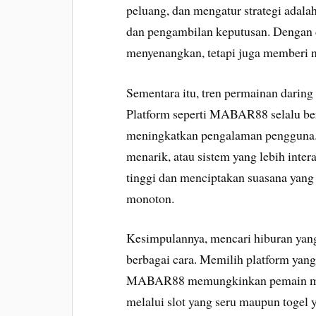
peluang, dan mengatur strategi adala
dan pengambilan keputusan. Dengan 
menyenangkan, tetapi juga memberi n
Sementara itu, tren permainan darin
Platform seperti MABAR88 selalu be
meningkatkan pengalaman pengguna. I
menarik, atau sistem yang lebih inter
tinggi dan menciptakan suasana yang s
monoton.
Kesimpulannya, mencari hiburan yang
berbagai cara. Memilih platform yan
MABAR88 memungkinkan pemain mera
melalui slot yang seru maupun toge