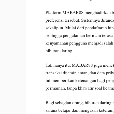
Platform MABAR88 menghadirkan be
preferensi tersebut. Sistemnya dira
sekalipun. Mulai dari pendaftaran hin
sehingga pengalaman bermain terasa 
kenyamanan pengguna menjadi salah 
hiburan daring.
Tak hanya itu, MABAR88 juga menek
transaksi dijamin aman, dan data prib
ini memberikan ketenangan bagi peng
permainan, tanpa khawatir soal keama
Bagi sebagian orang, hiburan daring b
sarana belajar dan mengasah ketera