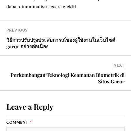
dapat diminimalisir secara efektif.
PREVIOUS
วิธีการปรับปรุงประสบการณ์ของผู้ใช้งานในเว็บไซต์
gacor อย่างต่อเนื่อง
NEXT
Perkembangan Teknologi Keamanan Biometrik di
Situs Gacor
Leave a Reply
COMMENT
*