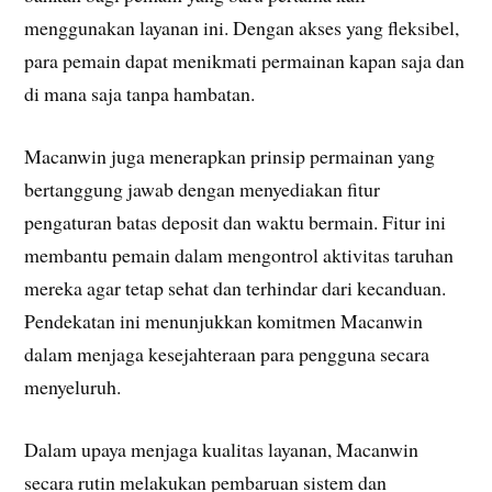
menggunakan layanan ini. Dengan akses yang fleksibel,
para pemain dapat menikmati permainan kapan saja dan
di mana saja tanpa hambatan.
Macanwin juga menerapkan prinsip permainan yang
bertanggung jawab dengan menyediakan fitur
pengaturan batas deposit dan waktu bermain. Fitur ini
membantu pemain dalam mengontrol aktivitas taruhan
mereka agar tetap sehat dan terhindar dari kecanduan.
Pendekatan ini menunjukkan komitmen Macanwin
dalam menjaga kesejahteraan para pengguna secara
menyeluruh.
Dalam upaya menjaga kualitas layanan, Macanwin
secara rutin melakukan pembaruan sistem dan