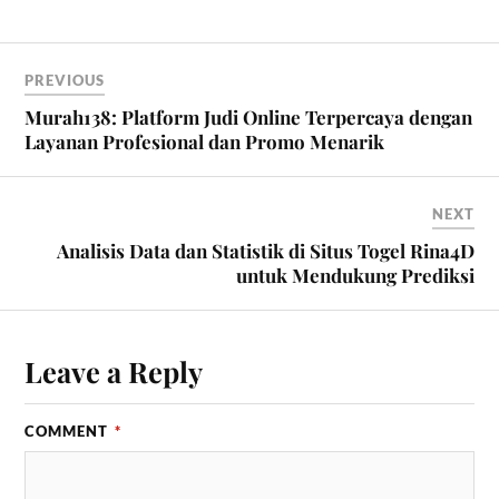
PREVIOUS
Murah138: Platform Judi Online Terpercaya dengan
Layanan Profesional dan Promo Menarik
NEXT
Analisis Data dan Statistik di Situs Togel Rina4D
untuk Mendukung Prediksi
Leave a Reply
COMMENT
*