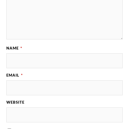
NAME
*
EMAIL
*
WEBSITE