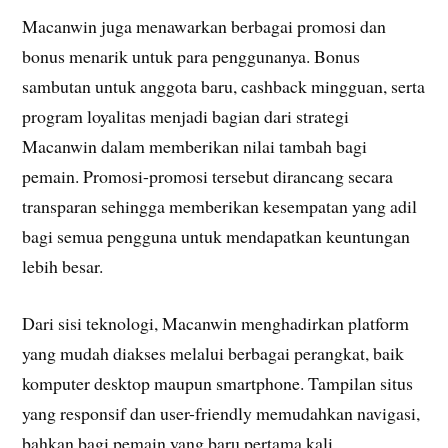
Macanwin juga menawarkan berbagai promosi dan
bonus menarik untuk para penggunanya. Bonus
sambutan untuk anggota baru, cashback mingguan, serta
program loyalitas menjadi bagian dari strategi
Macanwin dalam memberikan nilai tambah bagi
pemain. Promosi-promosi tersebut dirancang secara
transparan sehingga memberikan kesempatan yang adil
bagi semua pengguna untuk mendapatkan keuntungan
lebih besar.
Dari sisi teknologi, Macanwin menghadirkan platform
yang mudah diakses melalui berbagai perangkat, baik
komputer desktop maupun smartphone. Tampilan situs
yang responsif dan user-friendly memudahkan navigasi,
bahkan bagi pemain yang baru pertama kali