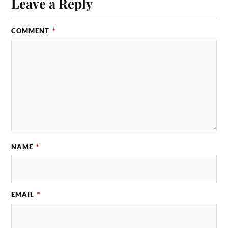
Leave a Reply
COMMENT
*
NAME
*
EMAIL
*