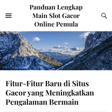
Panduan Lengkap
Main Slot Gacor
Online Pemula
Fitur-Fitur Baru di Situs
Gacor yang Meningkatkan
Pengalaman Bermain