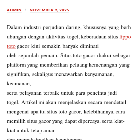
ADMIN
NOVEMBER 9, 2025
Dalam industri perjudian daring, khususnya yang berh
ubungan dengan aktivitas togel, keberadaan situs
lippo
toto
gacor kini semakin banyak diminati
oleh sejumlah pemain. Situs toto gacor diakui sebagai
platform yang memberikan peluang kemenangan yang
signifikan, sekaligus menawarkan kenyamanan,
keamanan,
serta pelayanan terbaik untuk para pencinta judi
togel. Artikel ini akan menjelaskan secara mendetail
mengenai apa itu situs toto gacor, kelebihannya, cara
memilih situs gacor yang dapat dipercaya, serta kiat-
kiat untuk tetap aman
dan memaksimalkan keuntungan.