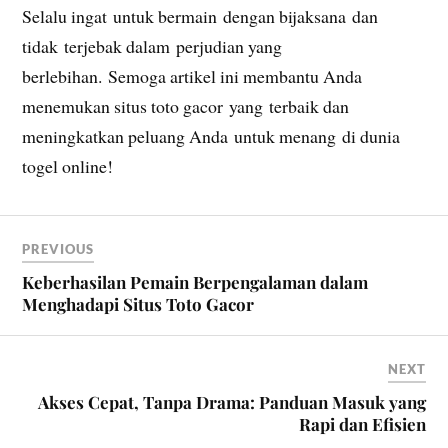
Selalu ingat untuk bermain dengan bijaksana dan
tidak terjebak dalam perjudian yang
berlebihan. Semoga artikel ini membantu Anda
menemukan situs toto gacor yang terbaik dan
meningkatkan peluang Anda untuk menang di dunia
togel online!
PREVIOUS
Keberhasilan Pemain Berpengalaman dalam
Menghadapi Situs Toto Gacor
NEXT
Akses Cepat, Tanpa Drama: Panduan Masuk yang
Rapi dan Efisien