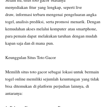
Selain itu, situs toto gacor biasanya
menyediakan fitur yang lengkap, seperti live
draw, informasi terbaru mengenai pengeluaran angka
togel, analisis prediksi, serta promosi menarik. Dengan
kemudahan akses melalui komputer atau smartphone,
para pemain dapat melakukan taruhan dengan mudah
kapan saja dan di mana pun.
Keunggulan Situs Toto Gacor
Memilih situs toto gacor sebagai lokasi untuk bermain
togel online memiliki sejumlah keuntungan yang tidak
bisa ditemukan di platform perjudian lainnya, di
antaranya: