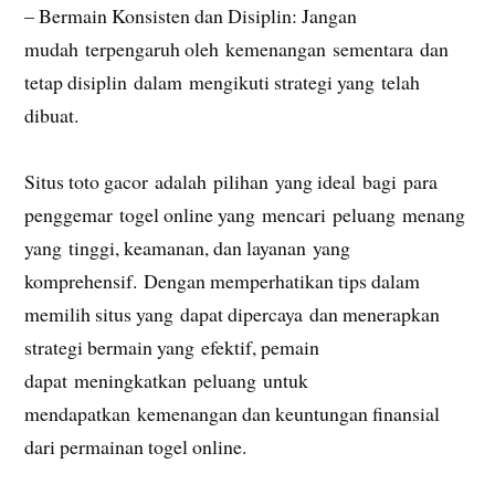
– Bermain Konsisten dan Disiplin: Jangan
mudah terpengaruh oleh kemenangan sementara dan
tetap disiplin dalam mengikuti strategi yang telah
dibuat.
Situs toto gacor adalah pilihan yang ideal bagi para
penggemar togel online yang mencari peluang menang
yang tinggi, keamanan, dan layanan yang
komprehensif. Dengan memperhatikan tips dalam
memilih situs yang dapat dipercaya dan menerapkan
strategi bermain yang efektif, pemain
dapat meningkatkan peluang untuk
mendapatkan kemenangan dan keuntungan finansial
dari permainan togel online.