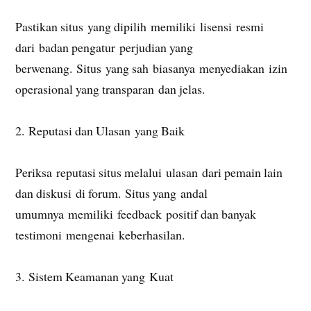
Pastikan situs yang dipilih memiliki lisensi resmi
dari badan pengatur perjudian yang
berwenang. Situs yang sah biasanya menyediakan izin
operasional yang transparan dan jelas.
2. Reputasi dan Ulasan yang Baik
Periksa reputasi situs melalui ulasan dari pemain lain
dan diskusi di forum. Situs yang andal
umumnya memiliki feedback positif dan banyak
testimoni mengenai keberhasilan.
3. Sistem Keamanan yang Kuat