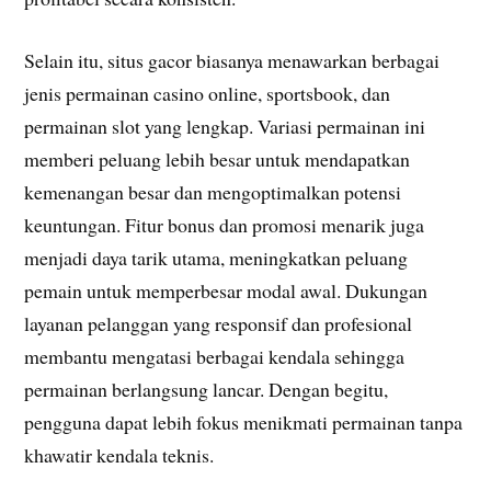
Selain itu, situs gacor biasanya menawarkan berbagai
jenis permainan casino online, sportsbook, dan
permainan slot yang lengkap. Variasi permainan ini
memberi peluang lebih besar untuk mendapatkan
kemenangan besar dan mengoptimalkan potensi
keuntungan. Fitur bonus dan promosi menarik juga
menjadi daya tarik utama, meningkatkan peluang
pemain untuk memperbesar modal awal. Dukungan
layanan pelanggan yang responsif dan profesional
membantu mengatasi berbagai kendala sehingga
permainan berlangsung lancar. Dengan begitu,
pengguna dapat lebih fokus menikmati permainan tanpa
khawatir kendala teknis.