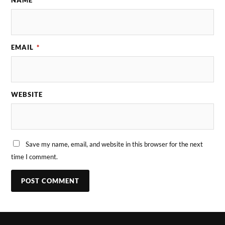
NAME
*
EMAIL
*
WEBSITE
Save my name, email, and website in this browser for the next
time I comment.