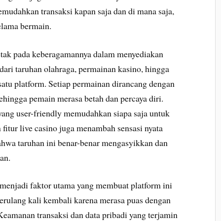
udahkan transaksi kapan saja dan di mana saja,
lama bermain.
erletak pada keberagamannya dalam menyediakan
dari taruhan olahraga, permainan kasino, hingga
 satu platform. Setiap permainan dirancang dengan
sehingga pemain merasa betah dan percaya diri.
ang user-friendly memudahkan siapa saja untuk
itur live casino juga menambah sensasi nyata
hwa taruhan ini benar-benar mengasyikkan dan
an.
or menjadi faktor utama yang membuat platform ini
berulang kali kembali karena merasa puas dengan
Keamanan transaksi dan data pribadi yang terjamin