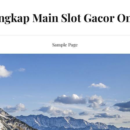
gkap Main Slot Gacor O
Sample Page