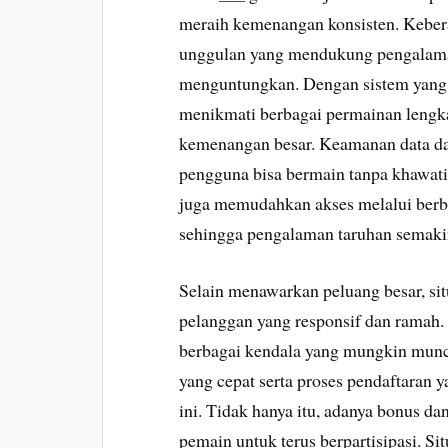
meraih kemenangan konsisten. Kebera
unggulan yang mendukung pengalama
menguntungkan. Dengan sistem yang t
menikmati berbagai permainan lengk
kemenangan besar. Keamanan data dan
pengguna bisa bermain tanpa khawati
juga memudahkan akses melalui berba
sehingga pengalaman taruhan semaki
Selain menawarkan peluang besar, sit
pelanggan yang responsif dan ramah
berbagai kendala yang mungkin muncul
yang cepat serta proses pendaftaran 
ini. Tidak hanya itu, adanya bonus d
pemain untuk terus berpartisipasi. S