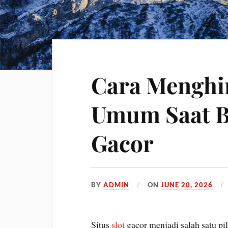
Cara Menghi
Umum Saat B
Gacor
BY
ADMIN
ON
JUNE 20, 2026
Situs
slot
gacor menjadi salah satu pi