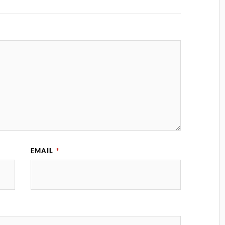
EMAIL
*