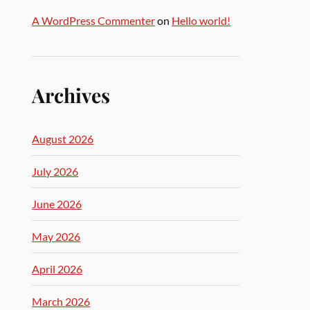
A WordPress Commenter
on
Hello world!
Archives
August 2026
July 2026
June 2026
May 2026
April 2026
March 2026