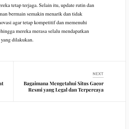
ka tetap terjaga. Selain itu, update rutin dan
aman bermain semakin menarik dan tidak
novasi agar tetap kompetitif dan memenuhi
sehingga mereka merasa selalu mendapatkan
 yang dilakukan.
NEXT
at
Bagaimana Mengetahui Situs Gacor
Resmi yang Legal dan Terpercaya