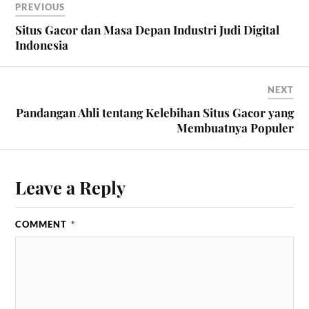
PREVIOUS
Situs Gacor dan Masa Depan Industri Judi Digital
Indonesia
NEXT
Pandangan Ahli tentang Kelebihan Situs Gacor yang
Membuatnya Populer
Leave a Reply
COMMENT
*