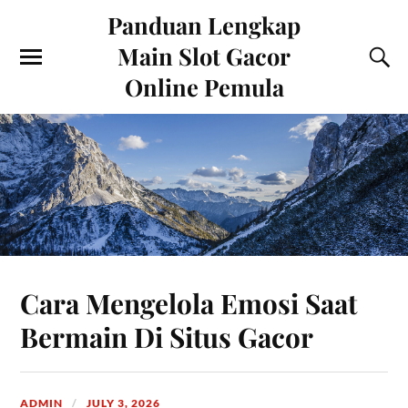
Panduan Lengkap
Main Slot Gacor
Online Pemula
Cara Mengelola Emosi Saat
Bermain Di Situs Gacor
ADMIN
JULY 3, 2026