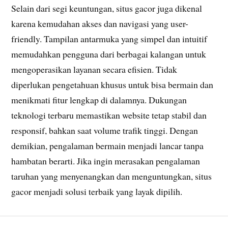
Selain dari segi keuntungan, situs gacor juga dikenal
karena kemudahan akses dan navigasi yang user-
friendly. Tampilan antarmuka yang simpel dan intuitif
memudahkan pengguna dari berbagai kalangan untuk
mengoperasikan layanan secara efisien. Tidak
diperlukan pengetahuan khusus untuk bisa bermain dan
menikmati fitur lengkap di dalamnya. Dukungan
teknologi terbaru memastikan website tetap stabil dan
responsif, bahkan saat volume trafik tinggi. Dengan
demikian, pengalaman bermain menjadi lancar tanpa
hambatan berarti. Jika ingin merasakan pengalaman
taruhan yang menyenangkan dan menguntungkan, situs
gacor menjadi solusi terbaik yang layak dipilih.