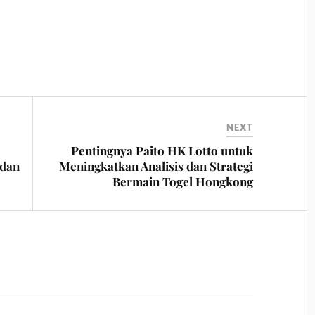
NEXT
Pentingnya Paito HK Lotto untuk
 dan
Meningkatkan Analisis dan Strategi
Bermain Togel Hongkong