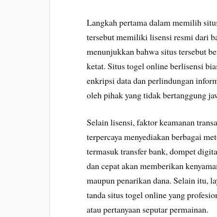
Langkah pertama dalam memilih situs 
tersebut memiliki lisensi resmi dari 
menunjukkan bahwa situs tersebut ber
ketat. Situs togel online berlisensi 
enkripsi data dan perlindungan infor
oleh pihak yang tidak bertanggung ja
Selain lisensi, faktor keamanan transa
terpercaya menyediakan berbagai me
termasuk transfer bank, dompet digital
dan cepat akan memberikan kenyama
maupun penarikan dana. Selain itu, l
tanda situs togel online yang profesi
atau pertanyaan seputar permainan.