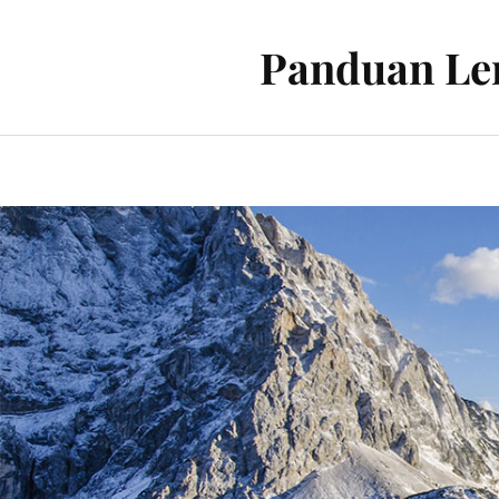
Panduan Len