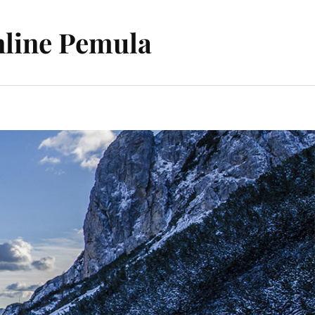
nline Pemula