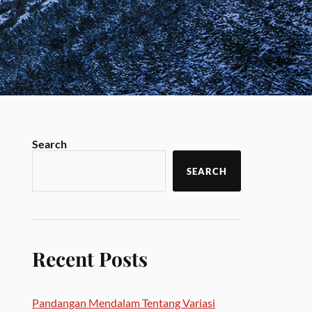
Search
SEARCH
Recent Posts
Pandangan Mendalam Tentang Variasi