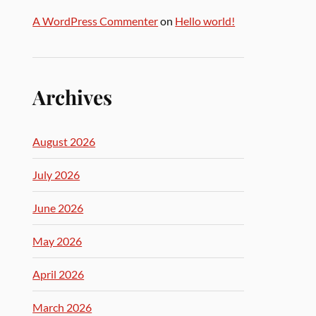
A WordPress Commenter
on
Hello world!
Archives
August 2026
July 2026
June 2026
May 2026
April 2026
March 2026