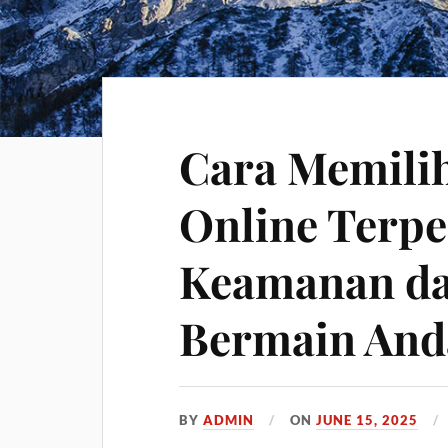
Cara Memilih
Online Terpe
Keamanan d
Bermain And
BY
ADMIN
ON
JUNE 15, 2025