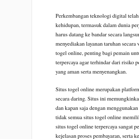
Perkembangan teknologi digital tel
kehidupan, termasuk dalam dunia perju
harus datang ke bandar secara langs
menyediakan layanan taruhan secara v
togel online, penting bagi pemain un
terpercaya agar terhindar dari risi
yang aman serta menyenangkan.
Situs togel online merupakan platfo
secara daring. Situs ini memungkink
dan kapan saja dengan menggunakan 
tidak semua situs togel online memili
situs togel online terpercaya sangat
kejelasan proses pembayaran, serta k