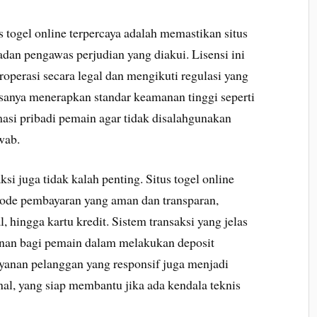
togel online terpercaya adalah memastikan situs
badan pengawas perjudian yang diakui. Lisensi ini
operasi secara legal dan mengikuti regulasi yang
biasanya menerapkan standar keamanan tinggi seperti
masi pribadi pemain agar tidak disalahgunakan
wab.
ksi juga tidak kalah penting. Situs togel online
tode pembayaran yang aman dan transparan,
, hingga kartu kredit. Sistem transaksi yang jelas
nan bagi pemain dalam melakukan deposit
ayanan pelanggan yang responsif juga menjadi
onal, yang siap membantu jika ada kendala teknis