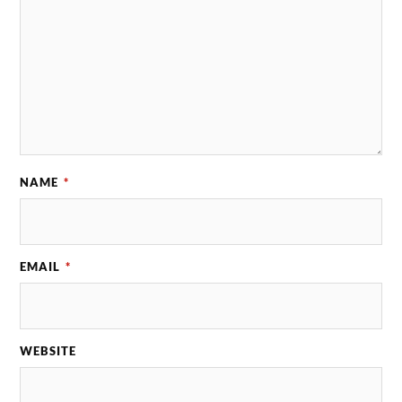
NAME
*
EMAIL
*
WEBSITE