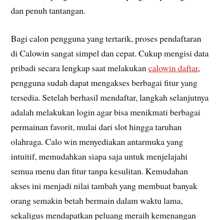
dan penuh tantangan.
Bagi calon pengguna yang tertarik, proses pendaftaran
di Calowin sangat simpel dan cepat. Cukup mengisi data
pribadi secara lengkap saat melakukan
calowin daftar
,
pengguna sudah dapat mengakses berbagai fitur yang
tersedia. Setelah berhasil mendaftar, langkah selanjutnya
adalah melakukan login agar bisa menikmati berbagai
permainan favorit, mulai dari slot hingga taruhan
olahraga. Calo win menyediakan antarmuka yang
intuitif, memudahkan siapa saja untuk menjelajahi
semua menu dan fitur tanpa kesulitan. Kemudahan
akses ini menjadi nilai tambah yang membuat banyak
orang semakin betah bermain dalam waktu lama,
sekaligus mendapatkan peluang meraih kemenangan