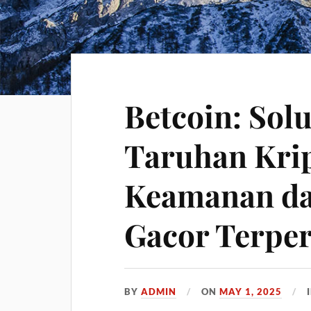
Betcoin: Sol
Taruhan Kri
Keamanan dan
Gacor Terpe
BY
ADMIN
ON
MAY 1, 2025