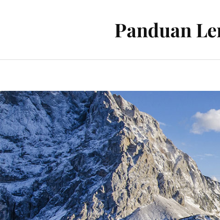
Panduan Len