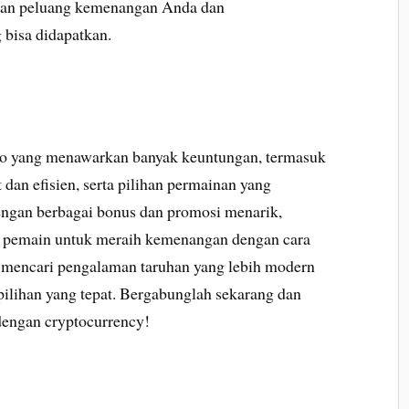
kan peluang kemenangan Anda dan
bisa didapatkan.
pto yang menawarkan banyak keuntungan, termasuk
 dan efisien, serta pilihan permainan yang
engan berbagai bonus dan promosi menarik,
 pemain untuk meraih kemenangan dengan cara
 mencari pengalaman taruhan yang lebih modern
ilihan yang tepat. Bergabunglah sekarang dan
dengan cryptocurrency!