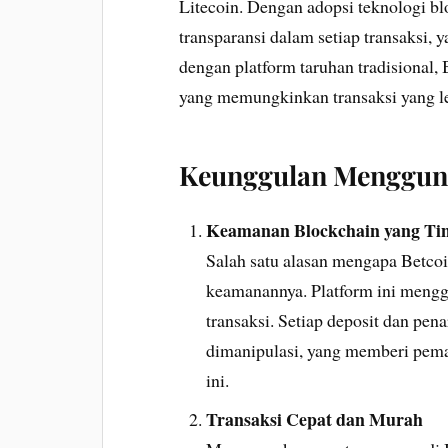
Litecoin. Dengan adopsi teknologi 
transparansi dalam setiap transaksi
dengan platform taruhan tradisional,
yang memungkinkan transaksi yang leb
Keunggulan Menggun
Keamanan Blockchain yang Tin
Salah satu alasan mengapa Betcoi
keamanannya. Platform ini meng
transaksi. Setiap deposit dan pena
dimanipulasi, yang memberi pemai
ini.
Transaksi Cepat dan Murah