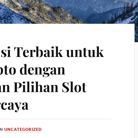
usi Terbaik untuk
pto dengan
 Pilihan Slot
rcaya
IN
UNCATEGORIZED