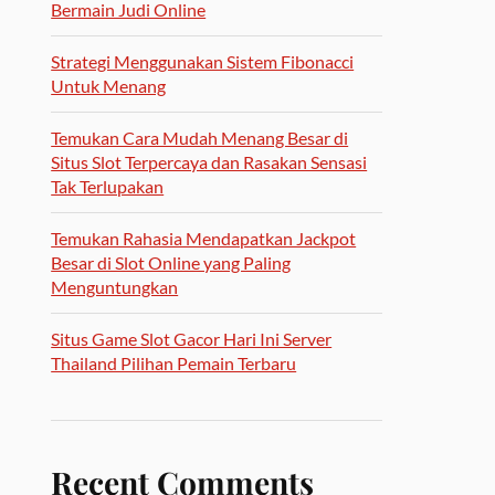
Bermain Judi Online
Strategi Menggunakan Sistem Fibonacci
Untuk Menang
Temukan Cara Mudah Menang Besar di
Situs Slot Terpercaya dan Rasakan Sensasi
Tak Terlupakan
Temukan Rahasia Mendapatkan Jackpot
Besar di Slot Online yang Paling
Menguntungkan
Situs Game Slot Gacor Hari Ini Server
Thailand Pilihan Pemain Terbaru
Recent Comments