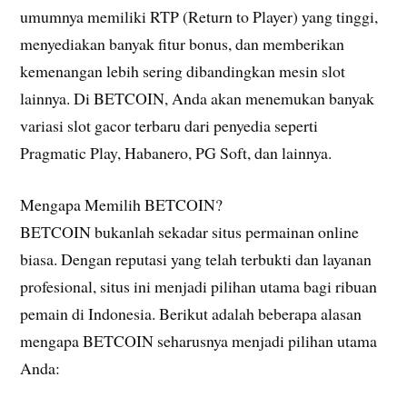
umumnya memiliki RTP (Return to Player) yang tinggi,
menyediakan banyak fitur bonus, dan memberikan
kemenangan lebih sering dibandingkan mesin slot
lainnya. Di BETCOIN, Anda akan menemukan banyak
variasi slot gacor terbaru dari penyedia seperti
Pragmatic Play, Habanero, PG Soft, dan lainnya.
Mengapa Memilih BETCOIN?
BETCOIN bukanlah sekadar situs permainan online
biasa. Dengan reputasi yang telah terbukti dan layanan
profesional, situs ini menjadi pilihan utama bagi ribuan
pemain di Indonesia. Berikut adalah beberapa alasan
mengapa BETCOIN seharusnya menjadi pilihan utama
Anda: