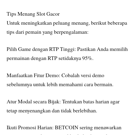
Tips Menang Slot Gacor
Untuk meningkatkan peluang menang, berikut beberapa
tips dari pemain yang berpengalaman:
Pilih Game dengan RTP Tinggi: Pastikan Anda memilih
permainan dengan RTP setidaknya 95%.
Manfaatkan Fitur Demo: Cobalah versi demo
sebelumnya untuk lebih memahami cara bermain.
Atur Modal secara Bijak: Tentukan batas harian agar
tetap menyenangkan dan tidak berlebihan.
Ikuti Promosi Harian: BETCOIN sering menawarkan