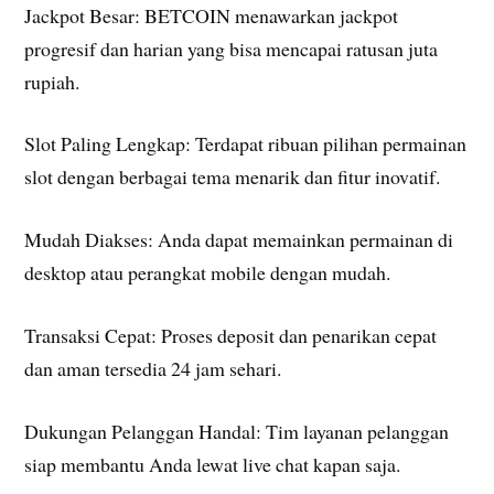
Jackpot Besar: BETCOIN menawarkan jackpot
progresif dan harian yang bisa mencapai ratusan juta
rupiah.
Slot Paling Lengkap: Terdapat ribuan pilihan permainan
slot dengan berbagai tema menarik dan fitur inovatif.
Mudah Diakses: Anda dapat memainkan permainan di
desktop atau perangkat mobile dengan mudah.
Transaksi Cepat: Proses deposit dan penarikan cepat
dan aman tersedia 24 jam sehari.
Dukungan Pelanggan Handal: Tim layanan pelanggan
siap membantu Anda lewat live chat kapan saja.