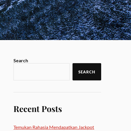
Search
SEARCH
Recent Posts
Temukan Rahasia Mendapatkan Jackpot