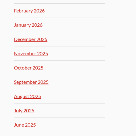
February 2026
January 2026
December 2025
November 2025
October 2025
September 2025
August 2025
July 2025
June 2025