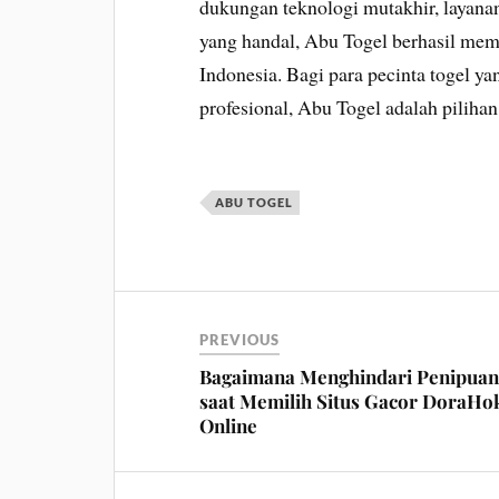
dukungan teknologi mutakhir, layanan
yang handal, Abu Togel berhasil memb
Indonesia. Bagi para pecinta togel 
profesional, Abu Togel adalah pilihan
ABU TOGEL
PREVIOUS
Bagaimana Menghindari Penipua
saat Memilih Situs Gacor DoraHo
Online