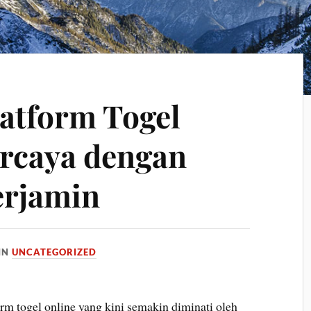
latform Togel
ercaya dengan
rjamin
IN
UNCATEGORIZED
rm togel online yang kini semakin diminati oleh