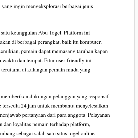
el yang ingin mengeksplorasi berbagai jenis
satu keunggulan Abu Togel. Platform ini
kan di berbagai perangkat, baik itu komputer,
demikian, pemain dapat memasang taruhan kapan
 waktu dan tempat. Fitur user-friendly ini
 terutama di kalangan pemain muda yang
a memberikan dukungan pelanggan yang responsif
ce tersedia 24 jam untuk membantu menyelesaikan
enjawab pertanyaan dari para anggota. Pelayanan
 dan loyalitas pemain terhadap platform,
mbang sebagai salah satu situs togel online