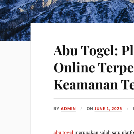
Abu Togel: P
Online Terp
Keamanan Te
BY
ADMIN
ON
JUNE 1, 2025
abu togel
merupakan salah satu platfo