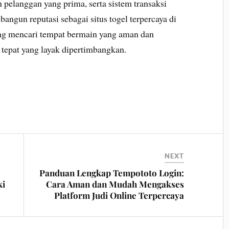
 pelanggan yang prima, serta sistem transaksi
angun reputasi sebagai situs togel terpercaya di
yang mencari tempat bermain yang aman dan
 tepat yang layak dipertimbangkan.
NEXT
n
Panduan Lengkap Tempototo Login:
ki
Cara Aman dan Mudah Mengakses
Platform Judi Online Terpercaya