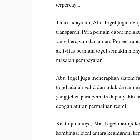
terpercaya.
Tidak hanya itu, Abu Togel juga men
transparan. Para pemain dapat melak
yang beragam dan aman. Proses tran
aktivitas bermain togel semakin men
masalah pembayaran.
Abu Togel juga menerapkan sistem fai
togel adalah valid dan tidak dimanipu
yang jelas, para pemain dapat yakin 
dengan aturan permainan resmi.
Kesimpulannya, Abu Togel merupakan
kombinasi ideal antara keamanan, ke