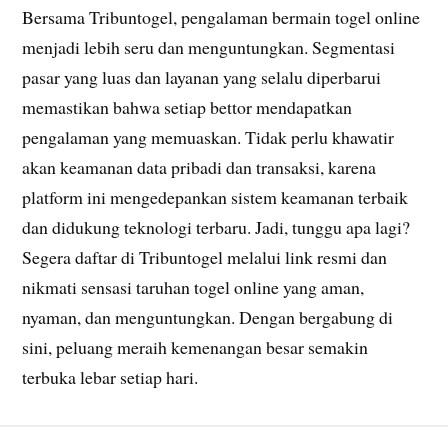
Bersama Tribuntogel, pengalaman bermain togel online
menjadi lebih seru dan menguntungkan. Segmentasi
pasar yang luas dan layanan yang selalu diperbarui
memastikan bahwa setiap bettor mendapatkan
pengalaman yang memuaskan. Tidak perlu khawatir
akan keamanan data pribadi dan transaksi, karena
platform ini mengedepankan sistem keamanan terbaik
dan didukung teknologi terbaru. Jadi, tunggu apa lagi?
Segera daftar di Tribuntogel melalui link resmi dan
nikmati sensasi taruhan togel online yang aman,
nyaman, dan menguntungkan. Dengan bergabung di
sini, peluang meraih kemenangan besar semakin
terbuka lebar setiap hari.