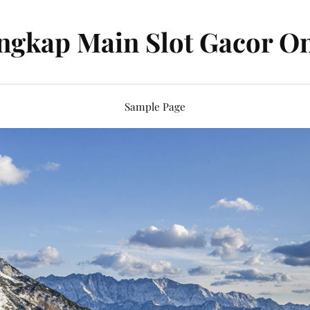
gkap Main Slot Gacor O
Sample Page