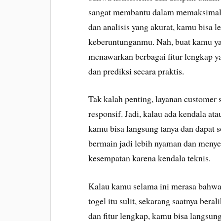
sangat membantu dalam memaksimalka
dan analisis yang akurat, kamu bisa 
keberuntunganmu. Nah, buat kamu ya
menawarkan berbagai fitur lengkap 
dan prediksi secara praktis.
Tak kalah penting, layanan customer 
responsif. Jadi, kalau ada kendala ata
kamu bisa langsung tanya dan dapat so
bermain jadi lebih nyaman dan menye
kesempatan karena kendala teknis.
Kalau kamu selama ini merasa bahwa 
togel itu sulit, sekarang saatnya ber
dan fitur lengkap, kamu bisa langsung