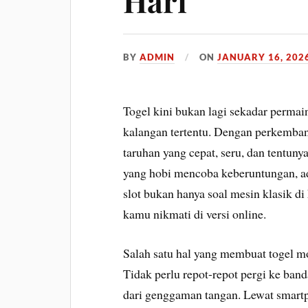
Hari
BY
ADMIN
ON
JANUARY 16, 202
Togel kini bukan lagi sekadar permai
kalangan tertentu. Dengan perkemban
taruhan yang cepat, seru, dan tentun
yang hobi mencoba keberuntungan, ad
slot bukan hanya soal mesin klasik di
kamu nikmati di versi online.
Salah satu hal yang membuat togel 
Tidak perlu repot-repot pergi ke band
dari genggaman tangan. Lewat smartp