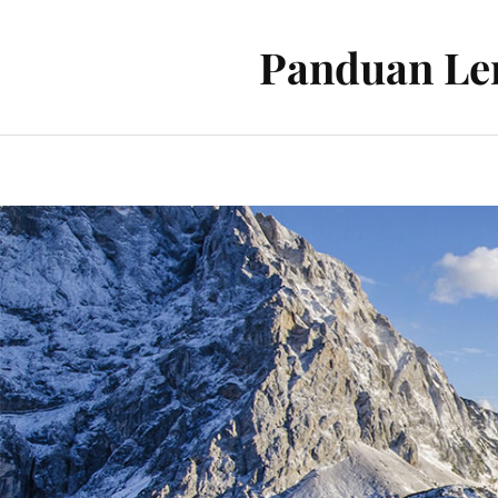
Panduan Len