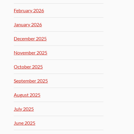
February 2026
January 2026
December 2025
November 2025
October 2025
September 2025
August 2025
July 2025
June 2025