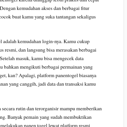
engan kemudahan akses dan berbagai fitur
 cocok buat kamu yang suka tantangan sekaligus
gel adalah kemudahan login-nya. Kamu cukup
us resmi, dan langsung bisa merasakan berbagai
. Setelah masuk, kamu bisa mengecek data
atau bahkan mengikuti berbagai permainan yang
get, kan? Apalagi, platform panentogel biasanya
an yang canggih, jadi data dan transaksi kamu
an secara rutin dan terorganisir mampu memberikan
nang. Banyak pemain yang sudah membuktikan
 melakukan panen togel lewat platform resmi