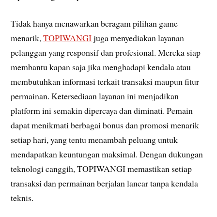
Tidak hanya menawarkan beragam pilihan game
menarik,
TOPIWANGI
juga menyediakan layanan
pelanggan yang responsif dan profesional. Mereka siap
membantu kapan saja jika menghadapi kendala atau
membutuhkan informasi terkait transaksi maupun fitur
permainan. Ketersediaan layanan ini menjadikan
platform ini semakin dipercaya dan diminati. Pemain
dapat menikmati berbagai bonus dan promosi menarik
setiap hari, yang tentu menambah peluang untuk
mendapatkan keuntungan maksimal. Dengan dukungan
teknologi canggih, TOPIWANGI memastikan setiap
transaksi dan permainan berjalan lancar tanpa kendala
teknis.