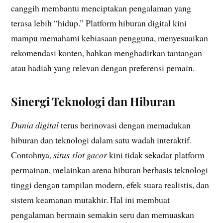
canggih membantu menciptakan pengalaman yang
terasa lebih “hidup.” Platform hiburan digital kini
mampu memahami kebiasaan pengguna, menyesuaikan
rekomendasi konten, bahkan menghadirkan tantangan
atau hadiah yang relevan dengan preferensi pemain.
Sinergi Teknologi dan Hiburan
Dunia digital
terus berinovasi dengan memadukan
hiburan dan teknologi dalam satu wadah interaktif.
Contohnya,
situs slot gacor
kini tidak sekadar platform
permainan, melainkan arena hiburan berbasis teknologi
tinggi dengan tampilan modern, efek suara realistis, dan
sistem keamanan mutakhir. Hal ini membuat
pengalaman bermain semakin seru dan memuaskan