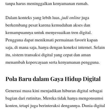
tanpa harus meninggalkan kenyamanan rumah.
Dalam konteks yang lebih luas,
judi online
juga
berkembang pesat karena kemudahan akses dan
kemampuannya untuk menyesuaikan tren digital.
Pengguna dapat menikmati permainan favorit kapan
saja, di mana saja, hanya dengan koneksi internet. Selain
itu, sistem transaksi digital yang cepat dan aman
menambah kepercayaan serta kenyamanan pengguna.
Pola Baru dalam Gaya Hidup Digital
Generasi masa kini menjadikan hiburan digital sebagai
bagian dari rutinitas. Mereka tidak hanya mengonsumsi
konten, tetapi juga berinteraksi dengannya. Dunia digital