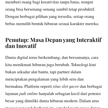
memberi ruang bagi kreativitas tanpa batas, tempat
orang bisa bersenang-senang sambil tetap produktif.
Dengan berbagai pilihan yang tersedia, setiap orang
bebas memilih bentuk hiburan sesuai karakter mereka.
Penutup: Masa Depan yang Interaktif
dan Inovatif
Dunia digital terus berkembang, dan bersamanya, cara
kita menikmati hiburan juga berubah. Teknologi kini
bukan sekadar alat bantu, tapi partner dalam
menciptakan pengalaman yang lebih seru dan
bermakna. Platform seperti
situs slot gacor
dan berbagai
layanan
judi online
hanyalah sebagian kecil dari potensi
besar yang dimiliki dunia hiburan modern. Dalam arus
inovasi yang tak berhenti ini, satu hal pasti: masa depan