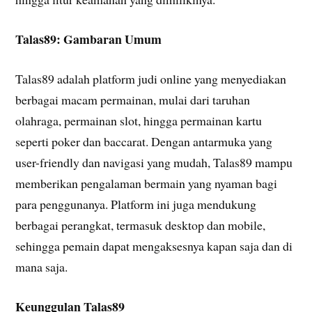
Talas89: Gambaran Umum
Talas89 adalah platform judi online yang menyediakan
berbagai macam permainan, mulai dari taruhan
olahraga, permainan slot, hingga permainan kartu
seperti poker dan baccarat. Dengan antarmuka yang
user-friendly dan navigasi yang mudah, Talas89 mampu
memberikan pengalaman bermain yang nyaman bagi
para penggunanya. Platform ini juga mendukung
berbagai perangkat, termasuk desktop dan mobile,
sehingga pemain dapat mengaksesnya kapan saja dan di
mana saja.
Keunggulan Talas89