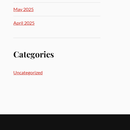
May 2025
April 2025
Categories
Uncategorized