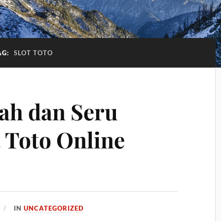
AG:
SLOT TOTO
h dan Seru
 Toto Online
IN
UNCATEGORIZED