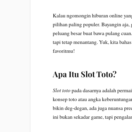
Kalau ngomongin hiburan online yang
pilihan paling populer. Bayangin aja,
peluang besar buat bawa pulang cuan.
tapi tetap menantang. Yuk, kita baha
favoritmu!
Apa Itu Slot Toto?
Slot toto
pada dasarnya adalah permai
konsep toto atau angka keberuntungan.
bikin deg-degan, ada juga nuansa pr
ini bukan sekadar game, tapi pengal