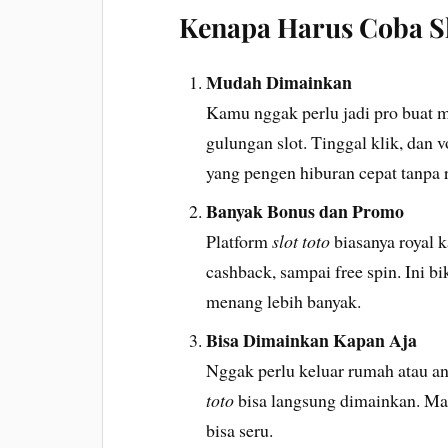
Kenapa Harus Coba Sl
Mudah Dimainkan
Kamu nggak perlu jadi pro buat ma
gulungan slot. Tinggal klik, dan 
yang pengen hiburan cepat tanpa r
Banyak Bonus dan Promo
Platform
slot toto
biasanya royal k
cashback, sampai free spin. Ini b
menang lebih banyak.
Bisa Dimainkan Kapan Aja
Nggak perlu keluar rumah atau a
toto
bisa langsung dimainkan. Mau
bisa seru.