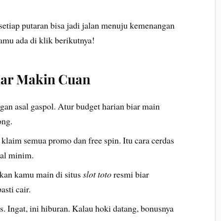
 setiap putaran bisa jadi jalan menuju kemenangan
amu ada di klik berikutnya!
Biar Makin Cuan
ngan asal gaspol. Atur budget harian biar main
ong.
 klaim semua promo dan free spin. Itu cara cerdas
al minim.
ikan kamu main di situs
slot toto
resmi biar
sti cair.
us. Ingat, ini hiburan. Kalau hoki datang, bonusnya