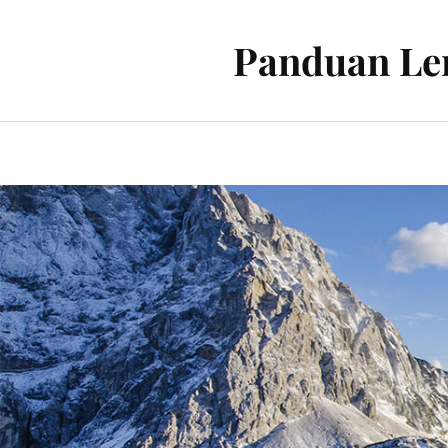
Panduan Len