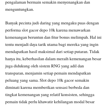
pengalaman bermain semakin menyenangkan dan
menguntungkan.
Banyak pecinta judi daring yang mengaku puas dengan
performa slot gacor depo 10k karena menawarkan
kemenangan beruntun dan fitur bonus melimpah. Hal ini
tentu menjadi daya tarik utama bagi mereka yang ingin
mendapatkan hasil maksimal dari setiap putaran. Tidak
hanya itu, keberhasilan dalam meraih kemenangan besar
juga didukung oleh sistem RNG yang adil dan
transparan, menjamin setiap pemain mendapatkan
peluang yang sama. Slot depo 10k gacor semakin
diminati karena memberikan sensasi berbeda dan
tingkat kemenangan yang relatif konsisten, sehingga
pemain tidak perlu khawatir kehilangan modal besar