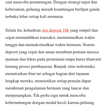
saat mencoba peruntungan. Dengan strategi tepat dan
keberanian, peluang meraih keuntungan berlipat ganda
terbuka lebar setiap kali memutar.
Selain itu, kehadiran
slot deposit 10k
yang simpel dan
cepat memudahkan transaksi, meminimalkan waktu
tunggu dan memaksimalkan waktu bermain. Sistem
deposit yang cepat dan aman membuat pemain merasa
nyaman dan fokus pada permainan tanpa harus khawatir
tentang proses pembayaran. Banyak situs terkemuka
menawarkan fitur ini sebagai bagian dari layanan
lengkap mereka, memastikan setiap pemain dapat
menikmati pengalaman bermain yang lancar dan
menyenangkan. Tak perlu ragu untuk mencoba
keberuntungan dengan modal kecil, karena peluang