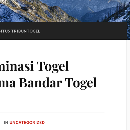
SITUS TRIBUNTOGEL
inasi Togel
ma Bandar Togel
IN
UNCATEGORIZED