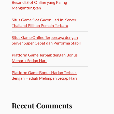
Besar di Slot Online yang Paling
Menguntungkan
Situs Game Slot Gacor Hari Ini Server
Thailand Pilihan Pemain Terbaru
Situs Game Online Terpercaya dengan
Server Super Cepat dan Performa Stabil
Platform Game Terbaik dengan Bonus
Menarik Setiap Hari
Platform Game Bonus Harian Terbaik
dengan Hadiah Melimpah Setiap Hari
Recent Comments