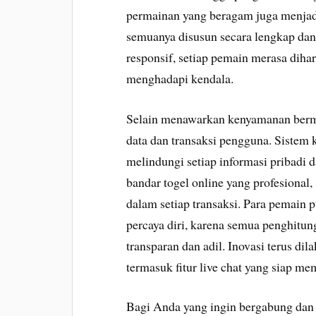
permainan yang beragam juga menjadi 
semuanya disusun secara lengkap dan
responsif, setiap pemain merasa diha
menghadapi kendala.
Selain menawarkan kenyamanan berm
data dan transaksi pengguna. Siste
melindungi setiap informasi pribadi 
bandar togel online yang profesional,
dalam setiap transaksi. Para pemain
percaya diri, karena semua penghitun
transparan dan adil. Inovasi terus di
termasuk fitur live chat yang siap m
Bagi Anda yang ingin bergabung dan 