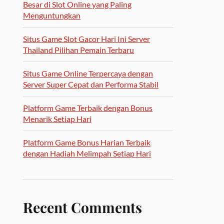
Besar di Slot Online yang Paling
Menguntungkan
Situs Game Slot Gacor Hari Ini Server
Thailand Pilihan Pemain Terbaru
Situs Game Online Terpercaya dengan
Server Super Cepat dan Performa Stabil
Platform Game Terbaik dengan Bonus
Menarik Setiap Hari
Platform Game Bonus Harian Terbaik
dengan Hadiah Melimpah Setiap Hari
Recent Comments