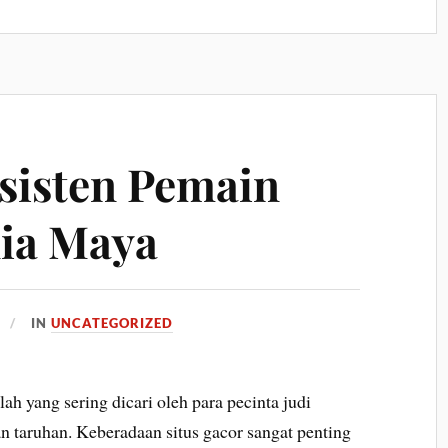
sisten Pemain
nia Maya
IN
UNCATEGORIZED
lah yang sering dicari oleh para pecinta judi
an taruhan. Keberadaan situs gacor sangat penting