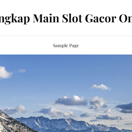
gkap Main Slot Gacor O
Sample Page