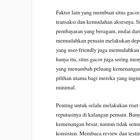
Faktor lain yang membuat situs gacor
transaksi dan kemudahan aksesnya. S
pembayaran yang beragam, mulai dari 
memudahkan pemain melakukan depos
yang user-friendly juga memudahkan 
hanya itu, situs gacor juga sering m
yang menambah peluang kemenangan p
pilihan utama bagi mereka yang ing
minimal.
Penting untuk selalu melakukan riset
reputasinya di kalangan pemain. Ban
kemenangan besar, namun tidak semu
konsisten. Membaca review dan testim