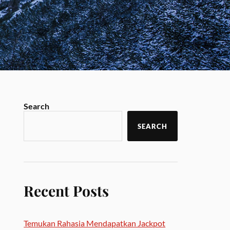
Search
SEARCH
Recent Posts
Temukan Rahasia Mendapatkan Jackpot