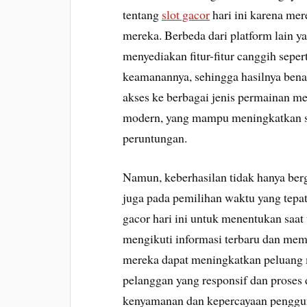
tentang
slot gacor
hari ini karena m
mereka. Berbeda dari platform lain ya
menyediakan fitur-fitur canggih sep
keamanannya, sehingga hasilnya bena
akses ke berbagai jenis permainan men
modern, yang mampu meningkatkan s
peruntungan.
Namun, keberhasilan tidak hanya be
juga pada pemilihan waktu yang tepa
gacor hari ini untuk menentukan saa
mengikuti informasi terbaru dan meman
mereka dapat meningkatkan peluang me
pelanggan yang responsif dan proses
kenyamanan dan kepercayaan penggu