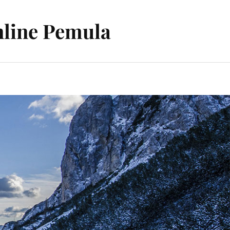
nline Pemula