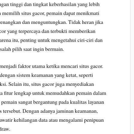
n tinggi dan tingkat keberhasilan yang lebih
n memilih situs gacor, pemain dapat menikmati
enangkan dan menguntungkan. Tidak heran jika
cor yang terpercaya dan terbukti memberikan
rena itu, penting untuk mengetahui ciri-ciri dan
salah pilih saat ingin bermain.
jadi faktor utama ketika mencari situs gacor.
 dengan sistem keamanan yang ketat, seperti
ksi. Selain itu, situs gacor juga menyediakan
rta fitur lengkap untuk memudahkan pemain dalam
 pemain sangat bergantung pada kualitas layanan
us tersebut. Dengan adanya jaminan keamanan,
awatir kehilangan data atau mengalami penipuan
draw.