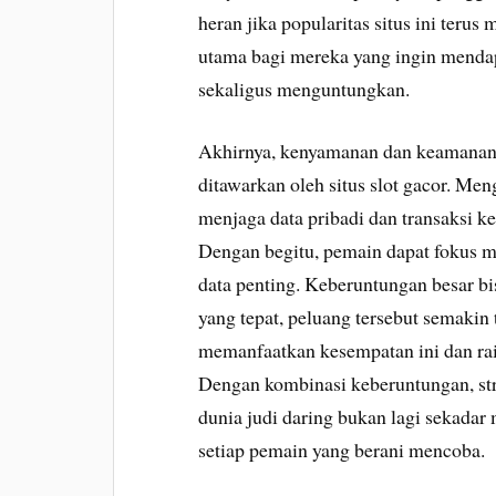
heran jika popularitas situs ini terus
utama bagi mereka yang ingin mend
sekaligus menguntungkan.
Akhirnya, kenyamanan dan keamanan 
ditawarkan oleh situs slot gacor. Me
menjaga data pribadi dan transaksi k
Dengan begitu, pemain dapat fokus m
data penting. Keberuntungan besar bis
yang tepat, peluang tersebut semakin 
memanfaatkan kesempatan ini dan raih
Dengan kombinasi keberuntungan, stra
dunia judi daring bukan lagi sekadar
setiap pemain yang berani mencoba.