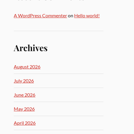
A WordPress Commenter
on
Hello world!
Archives
August 2026
July 2026
June 2026
May 2026
April 2026