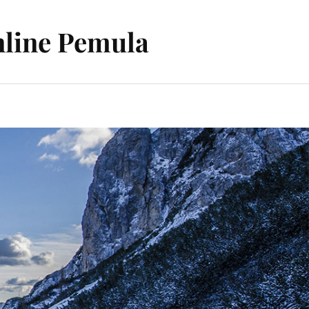
nline Pemula