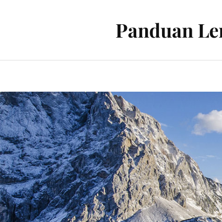
Panduan Len