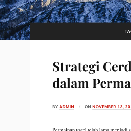
TA
Strategi Cer
dalam Perma
BY
ADMIN
ON
NOVEMBER 13, 20
Permainan togel telah lama menjadi s