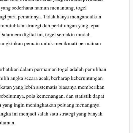
n yang sederhana namun menantang, togel
agi para pemainnya. Tidak hanya mengandalkan
mbutuhkan strategi dan perhitungan yang tepat
alam era digital ini, togel semakin mudah
emungkinkan pemain untuk menikmati permainan
perhatikan dalam permainan togel adalah pemilihan
ilih angka secara acak, berharap keberuntungan
atan yang lebih sistematis biasanya memberikan
 sebelumnya, pola kemenangan, dan statistik dapat
n yang ingin meningkatkan peluang menangnya.
gka ini menjadi salah satu strategi yang banyak
alaman.