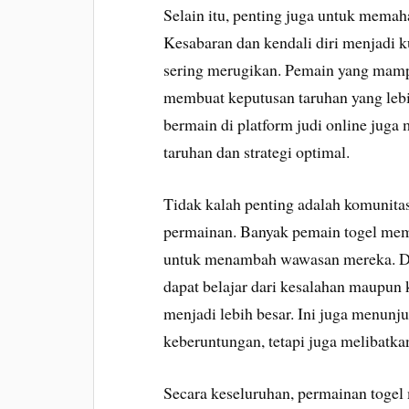
Selain itu, penting juga untuk memah
Kesabaran dan kendali diri menjadi 
sering merugikan. Pemain yang mamp
membuat keputusan taruhan yang lebi
bermain di platform judi online jug
taruhan dan strategi optimal.
Tidak kalah penting adalah komunit
permainan. Banyak pemain togel mema
untuk menambah wawasan mereka. De
dapat belajar dari kesalahan maupun 
menjadi lebih besar. Ini juga menun
keberuntungan, tetapi juga melibatka
Secara keseluruhan, permainan toge