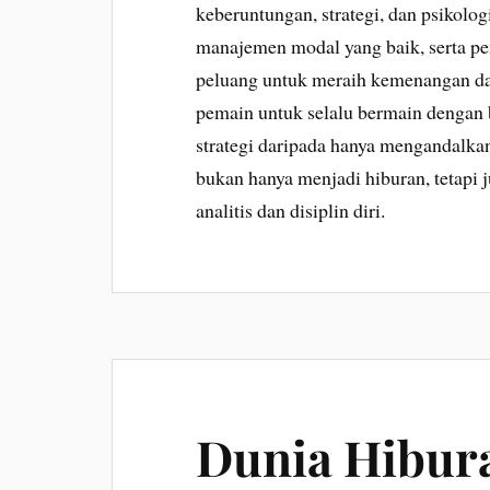
keberuntungan, strategi, dan psikolo
manajemen modal yang baik, serta pe
peluang untuk meraih kemenangan dap
pemain untuk selalu bermain dengan
strategi daripada hanya mengandalkan
bukan hanya menjadi hiburan, tetapi
analitis dan disiplin diri.
Dunia Hibura