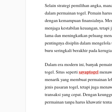
Selain strategi pemilihan angka, ma
dalam permainan togel. Pemain haru
dengan kemampuan finansialnya. Men
menjaga kestabilan keuangan, tetap
lama dan meningkatkan peluang men
pentingnya disiplin dalam mengelola 
buru seringkali berakhir pada kerugia
Dalam era modern ini, banyak pemain
sayaptogel
togel. Situs seperti
menawa
menarik yang membuat permainan lebi
jenis pasaran togel, tetapi juga men
transaksi yang cepat. Dengan keunggu
permainan tanpa harus khawatir tent