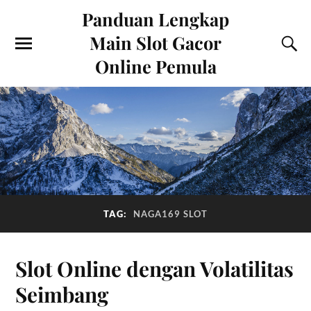
Panduan Lengkap
Main Slot Gacor
Online Pemula
TAG:
NAGA169 SLOT
Slot Online dengan Volatilitas
Seimbang