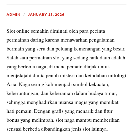
ADMIN
JANUARY 15, 2026
Slot online semakin diminati oleh para pecinta
permainan daring karena menawarkan pengalaman
bermain yang seru dan peluang kemenangan yang besar.
Salah satu permainan slot yang sedang naik daun adalah
yang bertema naga, di mana pemain diajak untuk
menjelajahi dunia penuh misteri dan keindahan mitologi
Asia. Naga sering kali menjadi simbol kekuatan,
keberuntungan, dan keberanian dalam budaya timur,
sehingga menghadirkan nuansa magis yang memikat
hati pemain. Dengan grafis yang menarik dan fitur
bonus yang melimpah, slot naga mampu memberikan
sensasi berbeda dibandingkan jenis slot lainnya.