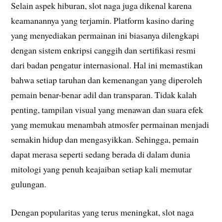
Selain aspek hiburan, slot naga juga dikenal karena
keamanannya yang terjamin. Platform kasino daring
yang menyediakan permainan ini biasanya dilengkapi
dengan sistem enkripsi canggih dan sertifikasi resmi
dari badan pengatur internasional. Hal ini memastikan
bahwa setiap taruhan dan kemenangan yang diperoleh
pemain benar-benar adil dan transparan. Tidak kalah
penting, tampilan visual yang menawan dan suara efek
yang memukau menambah atmosfer permainan menjadi
semakin hidup dan mengasyikkan. Sehingga, pemain
dapat merasa seperti sedang berada di dalam dunia
mitologi yang penuh keajaiban setiap kali memutar
gulungan.
Dengan popularitas yang terus meningkat, slot naga