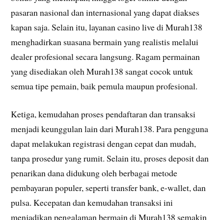
pasaran nasional dan internasional yang dapat diakses
kapan saja. Selain itu, layanan casino live di Murah138
menghadirkan suasana bermain yang realistis melalui
dealer profesional secara langsung. Ragam permainan
yang disediakan oleh Murah138 sangat cocok untuk
semua tipe pemain, baik pemula maupun profesional.
Ketiga, kemudahan proses pendaftaran dan transaksi
menjadi keunggulan lain dari Murah138. Para pengguna
dapat melakukan registrasi dengan cepat dan mudah,
tanpa prosedur yang rumit. Selain itu, proses deposit dan
penarikan dana didukung oleh berbagai metode
pembayaran populer, seperti transfer bank, e-wallet, dan
pulsa. Kecepatan dan kemudahan transaksi ini
menjadikan pengalaman bermain di Murah138 semakin