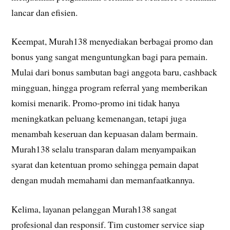
lancar dan efisien.
Keempat, Murah138 menyediakan berbagai promo dan
bonus yang sangat menguntungkan bagi para pemain.
Mulai dari bonus sambutan bagi anggota baru, cashback
mingguan, hingga program referral yang memberikan
komisi menarik. Promo-promo ini tidak hanya
meningkatkan peluang kemenangan, tetapi juga
menambah keseruan dan kepuasan dalam bermain.
Murah138 selalu transparan dalam menyampaikan
syarat dan ketentuan promo sehingga pemain dapat
dengan mudah memahami dan memanfaatkannya.
Kelima, layanan pelanggan Murah138 sangat
profesional dan responsif. Tim customer service siap